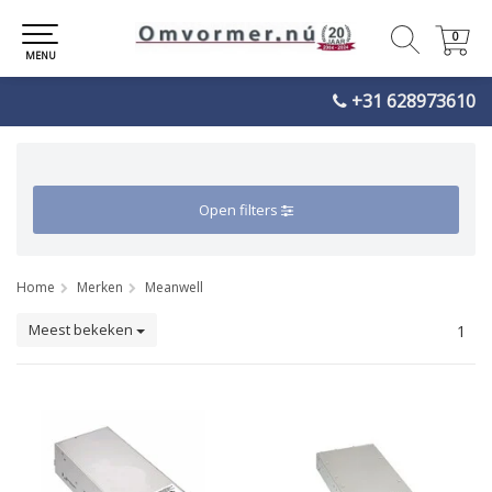
0
0
MENU
+31 628973610
Open filters
Home
Merken
Meanwell
Meest bekeken
1