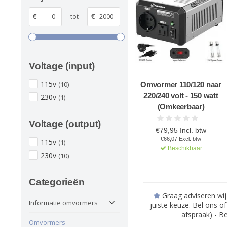
€
tot
€
Voltage (input)
115v
(10)
Omvormer 110/120 naar
220/240 volt - 150 watt
230v
(1)
(Omkeerbaar)
Voltage (output)
€79,95 Incl. btw
€66,07 Excl. btw
115v
(1)
Beschikbaar
230v
(10)
Categorieën
Graag adviseren wij
Informatie omvormers
juiste keuze. Bel ons o
afspraak) - B
Omvormers