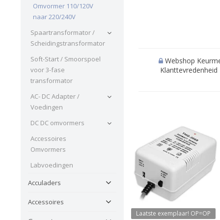
Omvormer 110/120V
naar 220/240V
Spaartransformator /
Scheidingstransformator
Soft-Start / Smoorspoel
Webshop Keurmerk 
voor 3-fase
Klanttevredenheid '
transformator
AC- DC Adapter /
Voedingen
DC DC omvormers
Accessoires
Omvormers
Labvoedingen
Acculaders
Accessoires
Laatste exemplaar! OP=OP