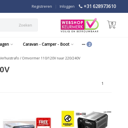
+31 628973610
Registreren
|
Inloggen
0
Zoeken
wagen
Caravan - Camper - Boot
 Verhuistrafo / Omvormer 110/120V naar 220/240V
40V
1