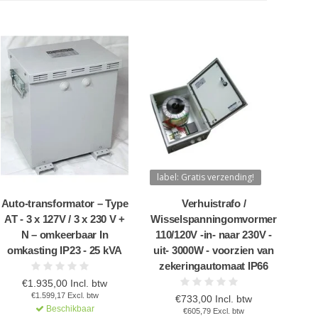
label: Gratis verzending!
Auto-transformator – Type
Verhuistrafo /
AT - 3 x 127V / 3 x 230 V +
Wisselspanningomvormer
N – omkeerbaar In
110/120V -in- naar 230V -
omkasting IP23 - 25 kVA
uit- 3000W - voorzien van
zekeringautomaat IP66
€1.935,00 Incl. btw
€1.599,17 Excl. btw
€733,00 Incl. btw
Beschikbaar
€605,79 Excl. btw