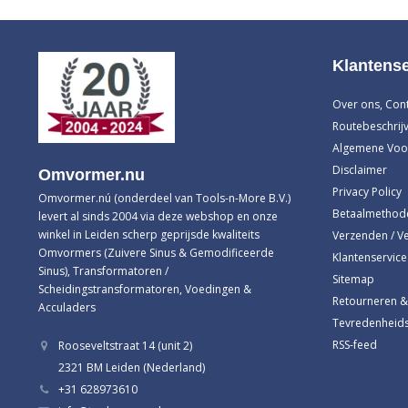
Klantense
Over ons, Con
Routebeschrijv
Algemene Voo
Disclaimer
Omvormer.nu
Privacy Policy
Omvormer.nú (onderdeel van Tools-n-More B.V.)
Betaalmethod
levert al sinds 2004 via deze webshop en onze
winkel in Leiden scherp geprijsde kwaliteits
Verzenden / V
Omvormers (Zuivere Sinus & Gemodificeerde
Klantenservice
Sinus), Transformatoren /
Sitemap
Scheidingstransformatoren, Voedingen &
Retourneren &
Acculaders
Tevredenheids
RSS-feed
Rooseveltstraat 14 (unit 2)
2321 BM Leiden (Nederland)
+31 628973610