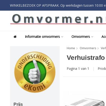
WINKELBEZOEK OP AFSPRAAK. Op werkdagen tussen 10:00 en
Informatie omvormers
Omvormers
Ac
Home
Omvormers
Ver
Verhuistraf
Pagina 1 van 1
|
Prod
Prijs