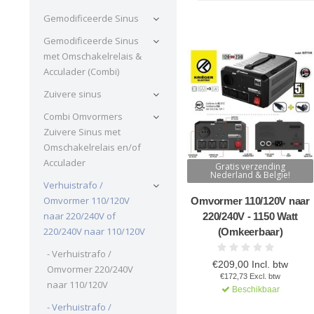
Gemodificeerde Sinus
Gemodificeerde Sinus
met Omschakelrelais &
Acculader (Combi)
Zuivere sinus
Combi Omvormers
Zuivere Sinus met
Omschakelrelais en/of
Acculader
Gratis verzending
Nederland & Belgie!
Verhuistrafo /
Omvormer 110/120V
Omvormer 110/120V naar
naar 220/240V of
220/240V - 1150 Watt
220/240V naar 110/120V
(Omkeerbaar)
- Verhuistrafo /
€209,00 Incl. btw
Omvormer 220/240V
€172,73 Excl. btw
naar 110/120V
Beschikbaar
- Verhuistrafo /