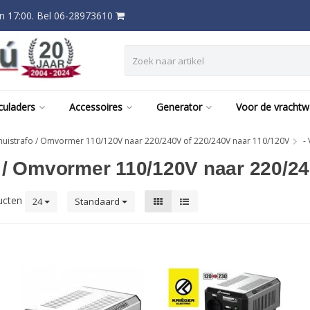
 17:00. Bel 06-28973610
culaders
Accessoires
Generator
Voor de vracht
huistrafo / Omvormer 110/120V naar 220/240V of 220/240V naar 110/120V
-
o / Omvormer 110/120V naar 220/2
ucten
24
Standaard