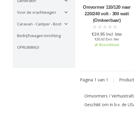
Generator
Omvormer 110/120 naar
Voor de vrachtwagen
220/240 volt - 300 watt
(Omkeerbaar)
Caravan - Camper - Boot
€24,95 Incl. btw
Bedrijfswagen Inrichting
€20,62 Excl. btw
Beschikbaar
OPRUIMING!
Pagina 1 van 1
|
Produc
Omvormers / Verhuistraf
Geschikt om in b.v. de U