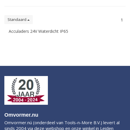
Standaard
1
Acculaders 24V Waterdicht IP65
Omvormer.nu
Omvormer.nú (onderdeel van Tools-n-More B.V.) levert al
sinds 2004 via deze webshop en onze winkel in Leiden