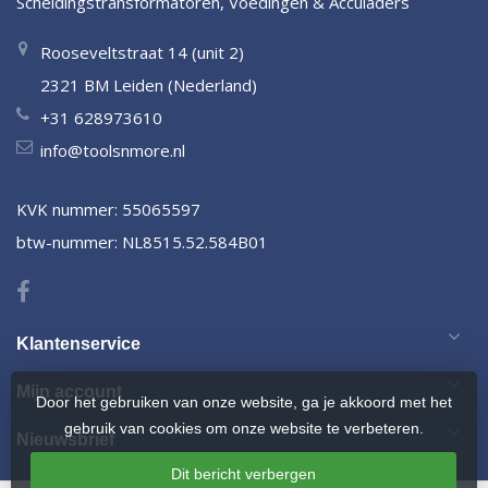
Scheidingstransformatoren, Voedingen & Acculaders
Rooseveltstraat 14 (unit 2)
2321 BM Leiden (Nederland)
+31 628973610
info@toolsnmore.nl
KVK nummer: 55065597
btw-nummer: NL8515.52.584B01
Klantenservice
Mijn account
Door het gebruiken van onze website, ga je akkoord met het
gebruik van cookies om onze website te verbeteren.
Nieuwsbrief
Dit bericht verbergen