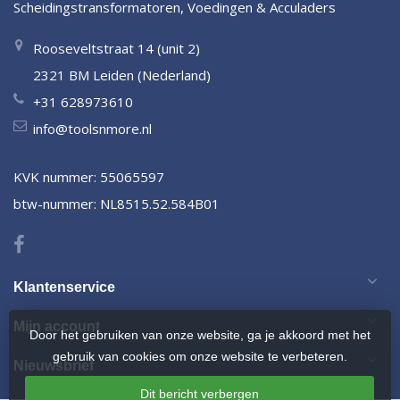
Scheidingstransformatoren, Voedingen & Acculaders
Rooseveltstraat 14 (unit 2)
2321 BM Leiden (Nederland)
+31 628973610
info@toolsnmore.nl
KVK nummer: 55065597
btw-nummer: NL8515.52.584B01
Klantenservice
Mijn account
Door het gebruiken van onze website, ga je akkoord met het
gebruik van cookies om onze website te verbeteren.
Nieuwsbrief
Dit bericht verbergen