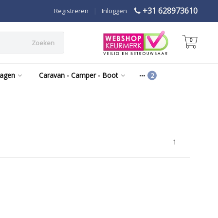
+31 628973610
Registreren
|
Inloggen
0
Zoeken
wagen
Caravan - Camper - Boot
1