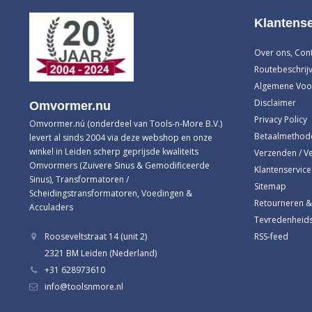
Klantense
Over ons, Con
Routebeschrijv
Algemene Voo
Disclaimer
Omvormer.nu
Privacy Policy
Omvormer.nú (onderdeel van Tools-n-More B.V.)
Betaalmethod
levert al sinds 2004 via deze webshop en onze
winkel in Leiden scherp geprijsde kwaliteits
Verzenden / V
Omvormers (Zuivere Sinus & Gemodificeerde
Klantenservice
Sinus), Transformatoren /
Sitemap
Scheidingstransformatoren, Voedingen &
Retourneren &
Acculaders
Tevredenheids
RSS-feed
Rooseveltstraat 14 (unit 2)
2321 BM Leiden (Nederland)
+31 628973610
info@toolsnmore.nl