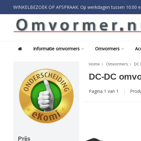
WINKELBEZOEK OP AFSPRAAK. Op werkdagen tussen 10:00 en
Informatie omvormers
Omvormers
Ac
Home
Omvormers
DC 
DC-DC omvo
Pagina 1 van 1
|
Prod
Prijs