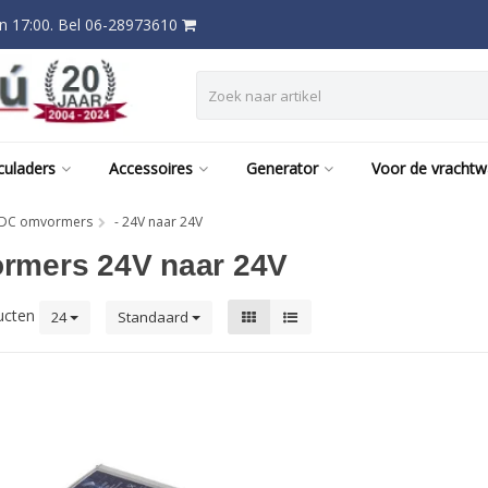
 17:00. Bel 06-28973610
culaders
Accessoires
Generator
Voor de vracht
DC omvormers
- 24V naar 24V
rmers 24V naar 24V
ucten
24
Standaard