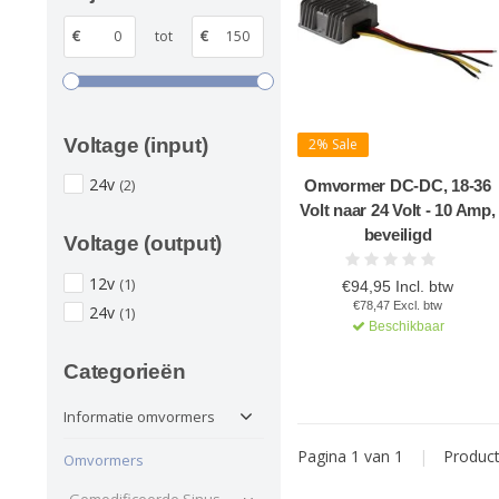
€
tot
€
Voltage (input)
2% Sale
24v
(2)
Omvormer DC-DC, 18-36
Volt naar 24 Volt - 10 Amp,
beveiligd
Voltage (output)
12v
(1)
€94,95 Incl. btw
€78,47 Excl. btw
24v
(1)
Beschikbaar
Categorieën
Informatie omvormers
Pagina 1 van 1
|
Produc
Omvormers
Gemodificeerde Sinus