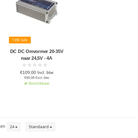
16% Sale
DC DC Omvormer 20-35V
naar 24,5V - 4A
€109,00 Incl. btw
€90,08 Excl. btw
Beschikbaar
ten
24
Standaard