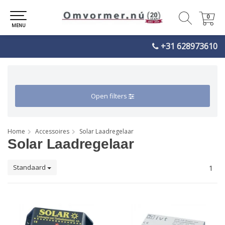
0
0
MENU
+31 628973610
Open filters
Home
Accessoires
Solar Laadregelaar
Solar Laadregelaar
Standaard
1