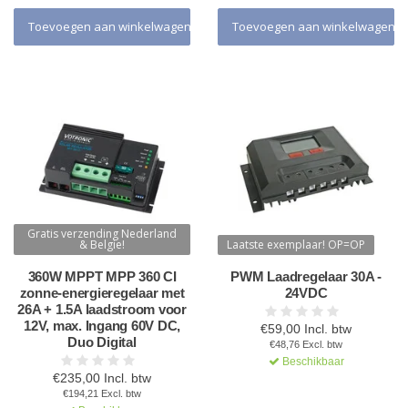
Toevoegen aan winkelwagen
Toevoegen aan winkelwagen
Gratis verzending Nederland
& Belgie!
Laatste exemplaar! OP=OP
360W MPPT MPP 360 CI
PWM Laadregelaar 30A -
zonne-energieregelaar met
24VDC
26A + 1.5A laadstroom voor
12V, max. Ingang 60V DC,
€59,00 Incl. btw
Duo Digital
€48,76 Excl. btw
Beschikbaar
€235,00 Incl. btw
€194,21 Excl. btw