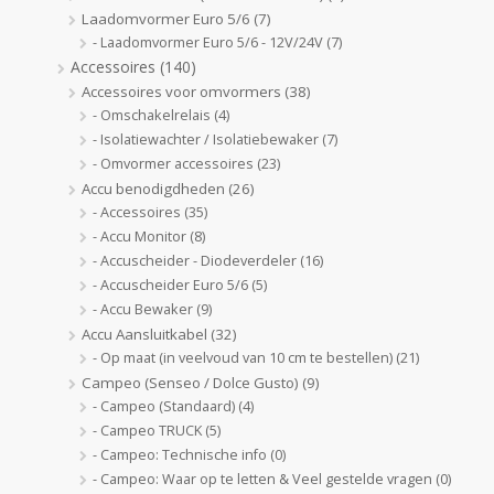
Laadomvormer Euro 5/6
(7)
- Laadomvormer Euro 5/6 - 12V/24V
(7)
Accessoires
(140)
Accessoires voor omvormers
(38)
- Omschakelrelais
(4)
- Isolatiewachter / Isolatiebewaker
(7)
- Omvormer accessoires
(23)
Accu benodigdheden
(26)
- Accessoires
(35)
- Accu Monitor
(8)
- Accuscheider - Diodeverdeler
(16)
- Accuscheider Euro 5/6
(5)
- Accu Bewaker
(9)
Accu Aansluitkabel
(32)
- Op maat (in veelvoud van 10 cm te bestellen)
(21)
Campeo (Senseo / Dolce Gusto)
(9)
- Campeo (Standaard)
(4)
- Campeo TRUCK
(5)
- Campeo: Technische info
(0)
- Campeo: Waar op te letten & Veel gestelde vragen
(0)