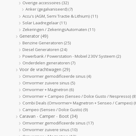
Overige accessoires
(32)
Anker (gegalvaniseerd)
(7)
Accu's (AGM, Semi Tractie & Lithium)
(11)
Solar Laadregelaar
(11)
Zekeringen / ZekeringsAutomaten
(11)
Generator
(49)
Benzine Generatoren
(25)
Diesel Generatoren
(24)
Powerbank / Powerstation - Mobiel 230V Systeem
(2)
Onderdelen generatoren
(7)
Voor de vrachtwagen
(29)
Omvormer gemodificeerde sinus
(4)
Omvormer zuivere sinus
(5)
Omvormer + Magnetron
(6)
Omvormer + Campeo (Senseo / Dolce Gusto / Nespresso)
(8
Combi Deals (Omvormer+ Magnetron + Senseo / Campeo)
(
Campeo (Senseo / Dolce Gusto)
(9)
Caravan - Camper - Boot
(34)
Omvormer gemodificeerde sinus
(17)
Omvormer zuivere sinus
(10)