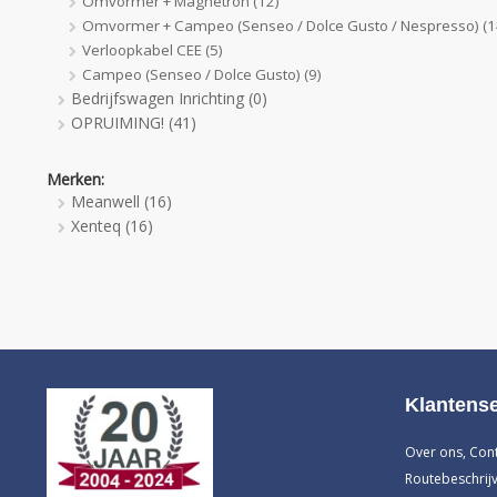
Omvormer + Magnetron
(12)
Omvormer + Campeo (Senseo / Dolce Gusto / Nespresso)
(1
Verloopkabel CEE
(5)
Campeo (Senseo / Dolce Gusto)
(9)
Bedrijfswagen Inrichting
(0)
OPRUIMING!
(41)
Merken:
Meanwell
(16)
Xenteq
(16)
Klantense
Over ons, Con
Routebeschrijv