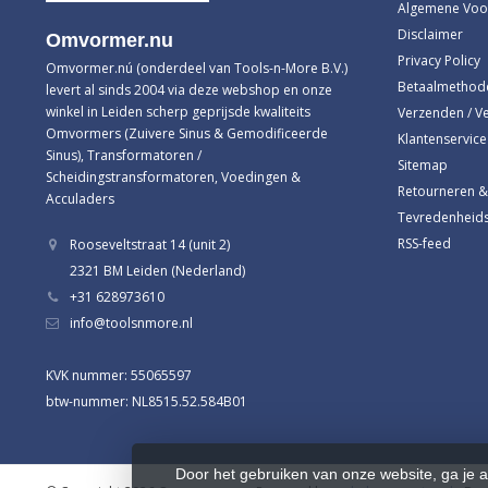
Algemene Voo
Disclaimer
Omvormer.nu
Privacy Policy
Omvormer.nú (onderdeel van Tools-n-More B.V.)
Betaalmethod
levert al sinds 2004 via deze webshop en onze
winkel in Leiden scherp geprijsde kwaliteits
Verzenden / V
Omvormers (Zuivere Sinus & Gemodificeerde
Klantenservice
Sinus), Transformatoren /
Sitemap
Scheidingstransformatoren, Voedingen &
Retourneren &
Acculaders
Tevredenheids
RSS-feed
Rooseveltstraat 14 (unit 2)
2321 BM Leiden (Nederland)
+31 628973610
info@toolsnmore.nl
KVK nummer: 55065597
btw-nummer: NL8515.52.584B01
Door het gebruiken van onze website, ga je 