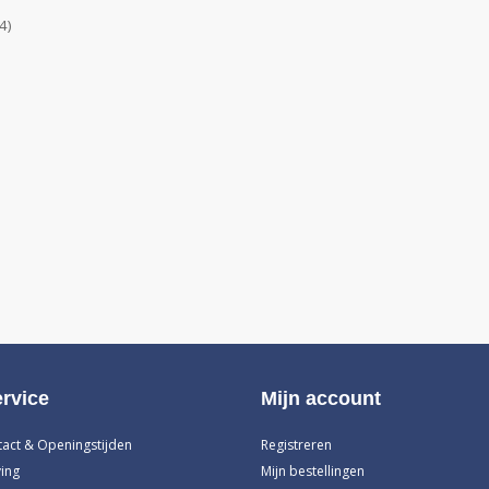
4)
rvice
Mijn account
tact & Openingstijden
Registreren
ing
Mijn bestellingen