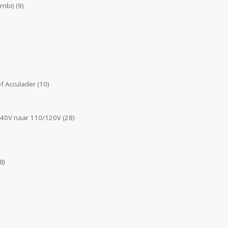
ombi)
(9)
f Acculader
(10)
240V naar 110/120V
(28)
8)