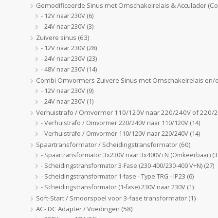
Gemodificeerde Sinus met Omschakelrelais & Acculader (C
- 12V naar 230V
(6)
- 24V naar 230V
(3)
Zuivere sinus
(63)
- 12V naar 230V
(28)
- 24V naar 230V
(23)
- 48V naar 230V
(14)
Combi Omvormers Zuivere Sinus met Omschakelrelais en/o
- 12V naar 230V
(9)
- 24V naar 230V
(1)
Verhuistrafo / Omvormer 110/120V naar 220/240V of 220/
- Verhuistrafo / Omvormer 220/240V naar 110/120V
(14)
- Verhuistrafo / Omvormer 110/120V naar 220/240V
(14)
Spaartransformator / Scheidingstransformator
(60)
- Spaartransformator 3x230V naar 3x400V+N (Omkeerbaar)
(3
- Scheidingstransformator 3-Fase (230-400/230-400 V+N)
(27)
- Scheidingstransformator 1-fase - Type TRG - IP23
(6)
- Scheidingstransformator (1-fase) 230V naar 230V
(1)
Soft-Start / Smoorspoel voor 3-fase transformator
(1)
AC- DC Adapter / Voedingen
(58)