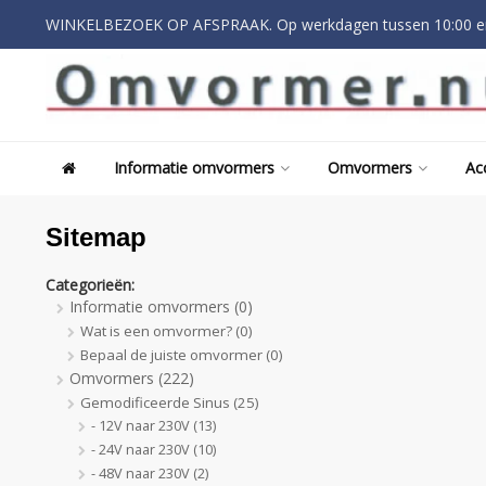
WINKELBEZOEK OP AFSPRAAK. Op werkdagen tussen 10:00 en
Informatie omvormers
Omvormers
Ac
Sitemap
Categorieën:
Informatie omvormers
(0)
Wat is een omvormer?
(0)
Bepaal de juiste omvormer
(0)
Omvormers
(222)
Gemodificeerde Sinus
(25)
- 12V naar 230V
(13)
- 24V naar 230V
(10)
- 48V naar 230V
(2)