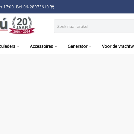
 17:00. Bel 06-28973610
culaders
Accessoires
Generator
Voor de vracht