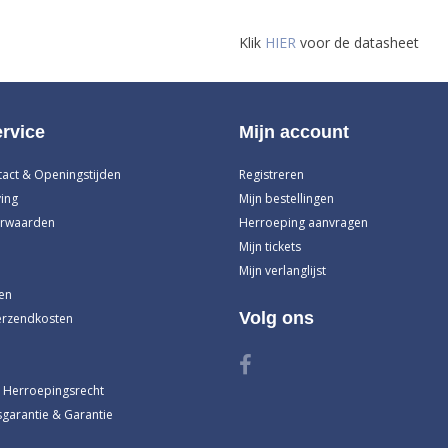
Klik
HIER
voor de datasheet
rvice
Mijn account
tact & Openingstijden
Registreren
ing
Mijn bestellingen
rwaarden
Herroeping aanvragen
Mijn tickets
Mijn verlanglijst
en
Volg ons
erzendkosten
 Herroepingsrecht
garantie & Garantie