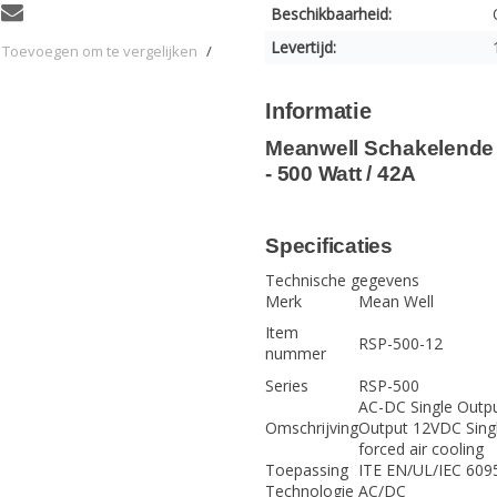
Beschikbaarheid:
Levertijd:
Toevoegen om te vergelijken
/
Informatie
Meanwell Schakelende
- 500 Watt / 42A
Specificaties
Technische gegevens
Merk
Mean Well
Item
RSP-500-12
nummer
Series
RSP-500
AC-DC Single Outpu
Omschrijving
Output 12VDC Singl
forced air cooling
Toepassing
ITE EN/UL/IEC 609
Technologie
AC/DC