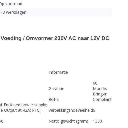
Op voorraad
1-3 werkdagen
 Voeding / Omvormer 230V AC naar 12V DC
Informatie
60
Garantie
Months
Bring-In
RoHS
Compliant
t Enclosed power supply;
e Output at 42A; PFC;
Verpakkingshoeveelheid
6
50
Netto gewicht (gram)
1300