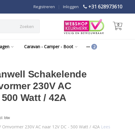
+31 628973610
Registreren
|
Inloggen
0
Zoeken
wagen
Caravan - Camper - Boot
nwell Schakelende
vormer 230V AC
 500 Watt / 42A
l. btw
/ Omvormer 230V AC naar 12V DC - 500 Watt / 42A
Lees