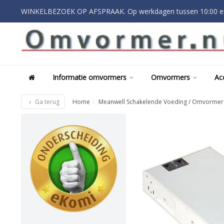
WINKELBEZOEK OP AFSPRAAK. Op werkdagen tussen 10:00 en
Informatie omvormers
Omvormers
Ac
Ga terug
Home
Meanwell Schakelende Voeding / Omvormer 2