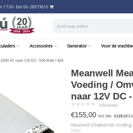
 17:00. Bel 06-28973610
culaders
Accessoires
Generator
Voor de vracht
30V AC naar 12V DC - 500 Watt / 42A
Meanwell Mea
Voeding / Om
naar 12V DC -
0 Review(s)
€
155,00
Incl. btw
€128,10
Exc
Meanwell Schakelende Voeding 
meer