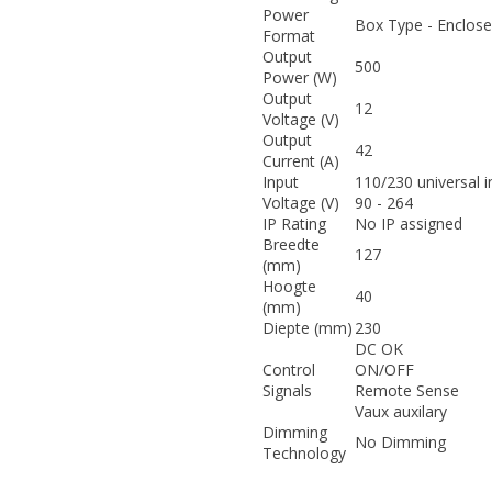
Power
Box Type - Enclos
Format
Output
500
Power (W)
Output
12
Voltage (V)
Output
42
Current (A)
Input
110/230 universal i
Voltage (V)
90 - 264
IP Rating
No IP assigned
Breedte
127
(mm)
Hoogte
40
(mm)
Diepte (mm)
230
DC OK
Control
ON/OFF
Signals
Remote Sense
Vaux auxilary
Dimming
No Dimming
Technology