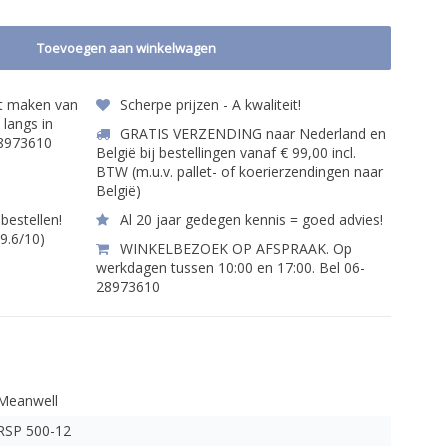
Toevoegen aan winkelwagen
et maken van
Scherpe prijzen - A kwaliteit!
 langs in
GRATIS VERZENDING naar Nederland en
28973610
België bij bestellingen vanaf € 99,00 incl.
BTW (m.u.v. pallet- of koerierzendingen naar
België)
bestellen!
Al 20 jaar gedegen kennis = goed advies!
 9.6/10)
WINKELBEZOEK OP AFSPRAAK. Op
werkdagen tussen 10:00 en 17:00. Bel 06-
28973610
Meanwell
RSP 500-12