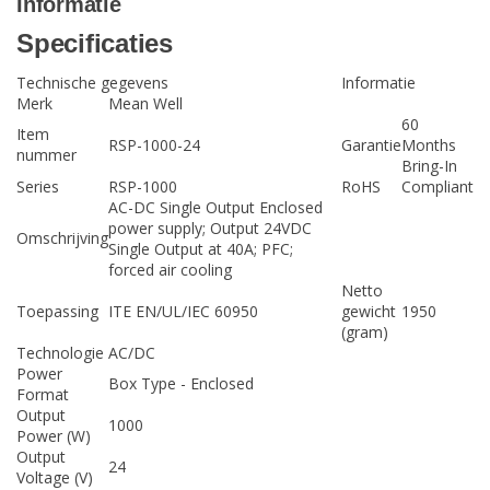
Informatie
Specificaties
Technische gegevens
Informatie
Merk
Mean Well
60
Item
RSP-1000-24
Garantie
Months
nummer
Bring-In
Series
RSP-1000
RoHS
Compliant
AC-DC Single Output Enclosed
power supply; Output 24VDC
Omschrijving
Single Output at 40A; PFC;
forced air cooling
Netto
Toepassing
ITE EN/UL/IEC 60950
gewicht
1950
(gram)
Technologie
AC/DC
Power
Box Type - Enclosed
Format
Output
1000
Power (W)
Output
24
Voltage (V)