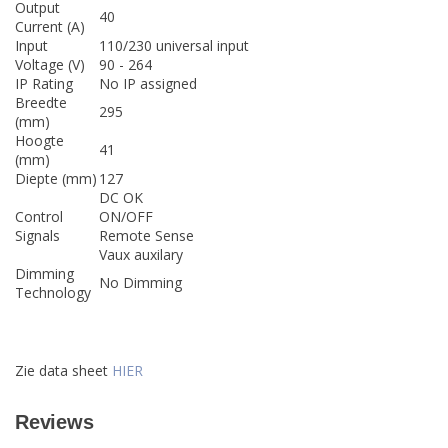
Output
40
Current (A)
Input
110/230 universal input
Voltage (V)
90 - 264
IP Rating
No IP assigned
Breedte
295
(mm)
Hoogte
41
(mm)
Diepte (mm)
127
DC OK
Control
ON/OFF
Signals
Remote Sense
Vaux auxilary
Dimming
No Dimming
Technology
Zie data sheet
HIER
Reviews