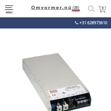
0
0
MENU
+31 628973610