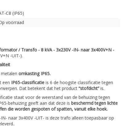
AT-C8 (IP65)
Op voorraad
formator / Transfo - 8 kVA - 3x230V -IN- naar 3x400V+N -
V+N -UIT-).
liteit
metalen
omkasting IP65.
et een
IP65-classificatie
is 6 de hoogste classificatie tegen
orwerpen. Dat betekent dat het product
“stofdicht”
is.
ificatie staat voor de weerstand van de behuizing tegen
 IP65-behuizing geeft aan dat deze is
beschermd tegen lichte
ffen die worden gespoten of spatten, vanuit elke hoek.
-IN- naar 3x400V -UIT- is deze trafo alleen toepasbaar op
leverd..