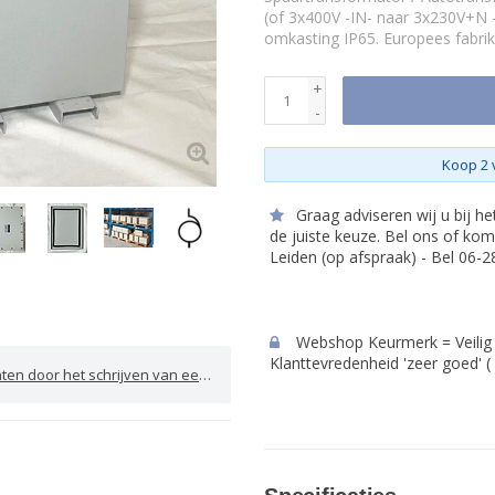
(of 3x400V -IN- naar 3x230V+N -
omkasting IP65. Europees fabrik
+
-
Koop 2 
Graag adviseren wij u bij h
de juiste keuze. Bel ons of kom
Leiden (op afspraak) - Bel 06-
Webshop Keurmerk = Veilig 
Klanttevredenheid 'zeer goed' (
door het schrijven van een review