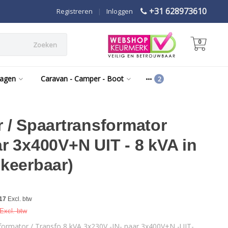
+31 628973610
Registreren
|
Inloggen
0
Zoeken
wagen
Caravan - Camper - Boot
 / Spaartransformator
r 3x400V+N UIT - 8 kVA in
keerbaar)
17
Excl. btw
Excl. btw
formator / Transfo 8 kVA 3x230V -IN- naar 3x400V+N -UIT-