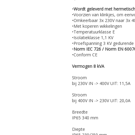
•
Wordt geleverd met hermetisch
•Voorzien van klinkjes, om eenv
•Omkeerbaar 3x 230V naar 3x 40
•Met koperen wikkelingen
•Temperatuurklasse E
•Isolatieklasse 1,1 KV
•Proefspanning 3 KV gedurende 
•
Norm IEC 726 / Norm EN 6007
•Conform CE
Vermogen 8 kVA
Stroom
bij 230V IN -> 400V UIT: 11,5A
Stroom
bij 400V IN -> 230V UIT: 20,0A
Breedte
IP65 340 mm
Diepte
IP65 230/250 mm