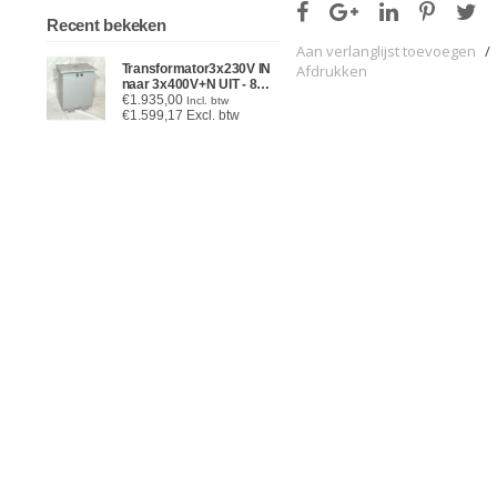
Recent bekeken
Aan verlanglijst toevoegen
/
Afdrukken
Transformator3x230V IN
naar 3x400V+N UIT - 8
kVA - in kast IP65
€1.935,00
Incl. btw
(Omkeerbaar)
€1.599,17 Excl. btw