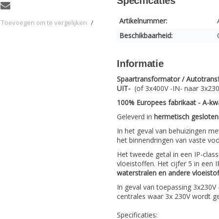
Specificaties
Artikelnummer:
Toevoegen om te vergelijken
/
Beschikbaarheid:
Informatie
Spaartransformator / Autotrans
UIT-
(of 3x400V -IN- naar 3x230
100% Europees fabrikaat - A-kwa
Geleverd in
hermetisch gesloten
In het geval van behuizingen m
het binnendringen van vaste vo
Het tweede getal in een IP-class
vloeistoffen. Het cijfer 5 in een
waterstralen en andere vloeisto
In geval van toepassing 3x230V 
centrales waar 3x 230V wordt ge
Specificaties: