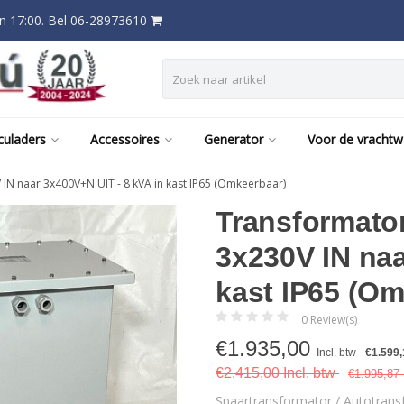
 17:00. Bel 06-28973610
culaders
Accessoires
Generator
Voor de vracht
IN naar 3x400V+N UIT - 8 kVA in kast IP65 (Omkeerbaar)
Transformator
3x230V IN naa
kast IP65 (Om
0 Review(s)
€
1.935,00
Incl. btw
€1.599,
€2.415,00 Incl. btw
€1.995,87 
Spaartransformator / Autotrans