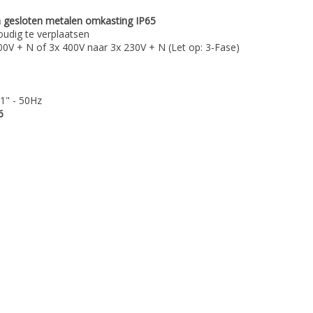
 gesloten metalen omkasting IP65
oudig te verplaatsen
0V + N of 3x 400V naar 3x 230V + N (Let op: 3-Fase)
1" - 50Hz
6