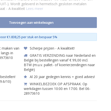
UIT-). Wordt geleverd in hermetisch gesloten metalen
aat - A-kwaliteit
Lees meer
Toevoegen aan winkelwagen
voor €1.838,25 per stuk en bespaar 5%
et maken van
Scherpe prijzen - A kwaliteit!
 langs in
GRATIS VERZENDING naar Nederland en
28973610
België bij bestellingen vanaf € 99,00 incl.
BTW (m.u.v. pallet- of koerierzendingen naar
België)
bestellen!
Al 20 jaar gedegen kennis = goed advies!
 9.6/10)
WINKELBEZOEK OP AFSPRAAK. Op
werkdagen tussen 10:00 en 17:00. Bel 06-
28973610