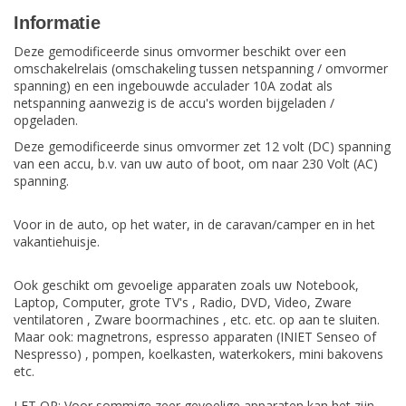
Informatie
Deze gemodificeerde sinus omvormer beschikt over een
omschakelrelais (omschakeling tussen netspanning / omvormer
spanning) en een ingebouwde acculader 10A zodat als
netspanning aanwezig is de accu's worden bijgeladen /
opgeladen.
Deze gemodificeerde sinus omvormer zet 12 volt (DC) spanning
van een accu, b.v. van uw auto of boot, om naar 230 Volt (AC)
spanning.
Voor in de auto, op het water, in de caravan/camper en in het
vakantiehuisje.
Ook geschikt om gevoelige apparaten zoals uw Notebook,
Laptop, Computer, grote TV's , Radio, DVD, Video, Zware
ventilatoren , Zware boormachines , etc. etc. op aan te sluiten.
Maar ook: magnetrons, espresso apparaten (INIET Senseo of
Nespresso) , pompen, koelkasten, waterkokers, mini bakovens
etc.
LET OP: Voor sommige zeer gevoelige apparaten kan het zijn