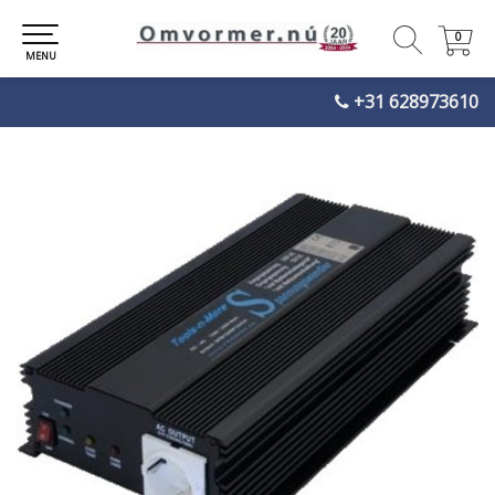
0
0
MENU
+31 628973610