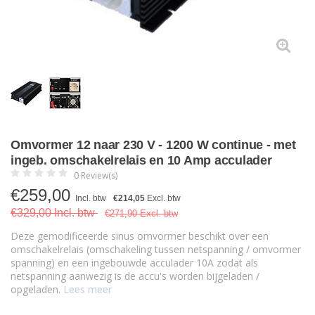
Omvormer 12 naar 230 V - 1200 W continue - met
ingeb. omschakelrelais en 10 Amp acculader
0 Review(s)
€
259,00
Incl. btw
€214,05
Excl. btw
€329,00 Incl. btw
€271,90 Excl. btw
Deze gemodificeerde sinus omvormer beschikt over een
omschakelrelais (omschakeling tussen netspanning / omvormer
spanning) en een ingebouwde acculader 10A zodat als
netspanning aanwezig is de accu's worden bijgeladen /
opgeladen.
Lees meer