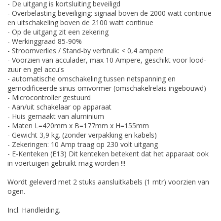
- De uitgang is kortsluiting beveiligd
- Overbelasting beveiliging: signaal boven de 2000 watt continue
en uitschakeling boven de 2100 watt continue
- Op de uitgang zit een zekering
- Werkinggraad 85-90%
- Stroomverlies / Stand-by verbruik: < 0,4 ampere
- Voorzien van acculader, max 10 Ampere, geschikt voor lood-
zuur en gel accu's
- automatische omschakeling tussen netspanning en
gemodificeerde sinus omvormer (omschakelrelais ingebouwd)
- Microcontroller gestuurd
- Aan/uit schakelaar op apparaat
- Huis gemaakt van aluminium
- Maten L=420mm x B=177mm x H=155mm
- Gewicht 3,9 kg. (zonder verpakking en kabels)
- Zekeringen: 10 Amp traag op 230 volt uitgang
- E-Kenteken (E13) Dit kenteken betekent dat het apparaat ook
in voertuigen gebruikt mag worden !!!
Wordt geleverd met 2 stuks aansluitkabels (1 mtr) voorzien van
ogen.
Incl. Handleiding.