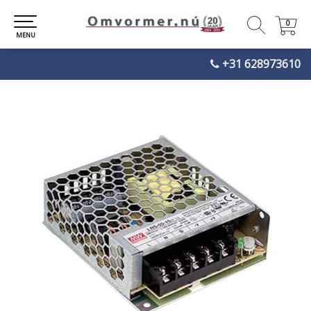
0
0
MENU
+31 628973610