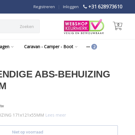
+31 628973610
Registreren
|
Inloggen
0
Zoeken
wagen
Caravan - Camper - Boot
NDIGE ABS-BEHUIZING
MM
btw
IZING 171x121x55MM
Lees meer
Niet op voorraad