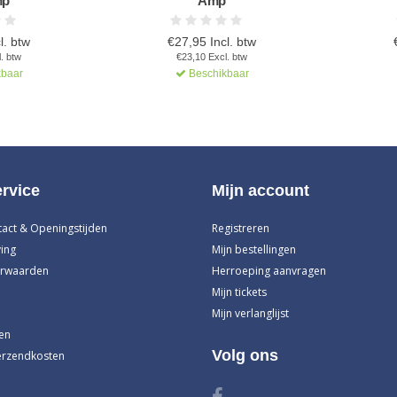
mp
Amp
l. btw
€27,95 Incl. btw
. btw
€23,10 Excl. btw
baar
Beschikbaar
rvice
Mijn account
tact & Openingstijden
Registreren
ing
Mijn bestellingen
rwaarden
Herroeping aanvragen
Mijn tickets
Mijn verlanglijst
en
Volg ons
erzendkosten