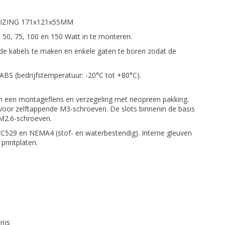
IZING 171x121x55MM
 50, 75, 100 en 150 Watt in te monteren.
 de kabels te maken en enkele gaten te boren zodat de
ABS (bedrijfstemperatuur: -20°C tot +80°C).
an een montageflens en verzegeling met neopreen pakking.
voor zelftappende M3-schroeven. De slots binnenin de basis
 M2.6-schroeven.
529 en NEMA4 (stof- en waterbestendig). Interne gleuven
printplaten.
rijs