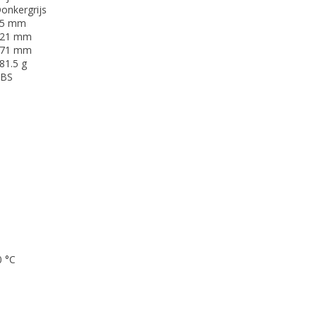
onkergrijs
55 mm
21 mm
71 mm
81.5 g
BS
0 °C