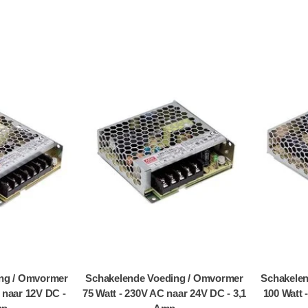
ng / Omvormer
Schakelende Voeding / Omvormer
Schakele
 naar 12V DC -
75 Watt - 230V AC naar 24V DC - 3,1
100 Watt 