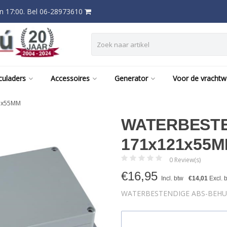
 17:00. Bel 06-28973610
culaders
Accessoires
Generator
Voor de vracht
1x55MM
WATERBESTE
171x121x55
0 Review(s)
€
16,95
Incl. btw
€14,01
Excl. 
WATERBESTENDIGE ABS-BEHU