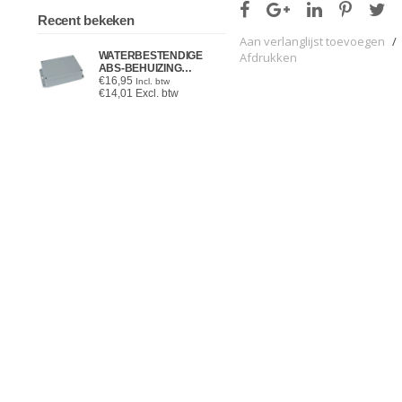
Recent bekeken
Aan verlanglijst toevoegen
/
Afdrukken
WATERBESTENDIGE
ABS-BEHUIZING
171x121x55MM
€16,95
Incl. btw
€14,01 Excl. btw