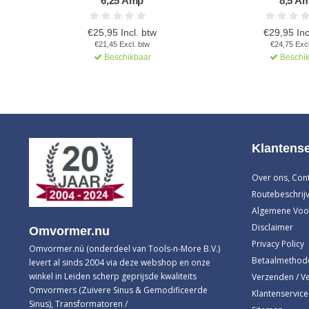
6,25 Amp
8,5 A
€25,95 Incl. btw
€29,95 Inc
€21,45 Excl. btw
€24,75 Excl
Beschikbaar
Beschik
Klantense
Over ons, Con
Routebeschrijv
Algemene Voo
Disclaimer
Omvormer.nu
Privacy Policy
Omvormer.nú (onderdeel van Tools-n-More B.V.)
Betaalmethod
levert al sinds 2004 via deze webshop en onze
winkel in Leiden scherp geprijsde kwaliteits
Verzenden / V
Omvormers (Zuivere Sinus & Gemodificeerde
Klantenservice
Sinus), Transformatoren /