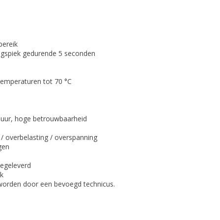
bereik
ngspiek gedurende 5 seconden
emperaturen tot 70 °C
duur, hoge betrouwbaarheid
 / overbelasting / overspanning
gen
eegeleverd
ik
 worden door een bevoegd technicus.