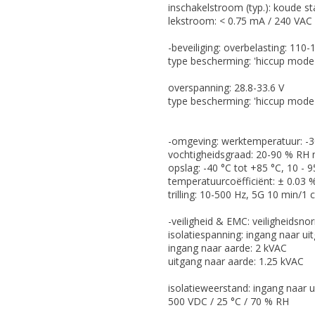
inschakelstroom (typ.): koude st
lekstroom: < 0.75 mA / 240 VAC
-beveiliging: overbelasting: 11
type bescherming: 'hiccup mode'
overspanning: 28.8-33.6 V
type bescherming: 'hiccup mode'
-omgeving: werktemperatuur: -30
vochtigheidsgraad: 20-90 % RH 
opslag: -40 °C tot +85 °C, 10 - 
temperatuurcoëfficiënt: ± 0.03 %
trilling: 10-500 Hz, 5G 10 min/1 
-veiligheid & EMC: veiligheids
isolatiespanning: ingang naar ui
ingang naar aarde: 2 kVAC
uitgang naar aarde: 1.25 kVAC
isolatieweerstand: ingang naar 
500 VDC / 25 °C / 70 % RH