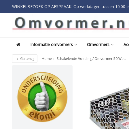
WINKELBEZOEK OP AFSPRAAK. Op werkdagen tussen 10:00 en
Informatie omvormers
Omvormers
Ac
Ga terug
Home
Schakelende Voeding / Omvormer 50 Watt - 