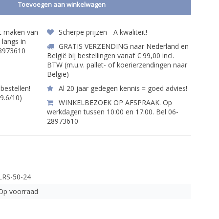
Toevoegen aan winkelwagen
et maken van
Scherpe prijzen - A kwaliteit!
 langs in
GRATIS VERZENDING naar Nederland en
28973610
België bij bestellingen vanaf € 99,00 incl.
BTW (m.u.v. pallet- of koerierzendingen naar
België)
bestellen!
Al 20 jaar gedegen kennis = goed advies!
 9.6/10)
WINKELBEZOEK OP AFSPRAAK. Op
werkdagen tussen 10:00 en 17:00. Bel 06-
28973610
LRS-50-24
Op voorraad