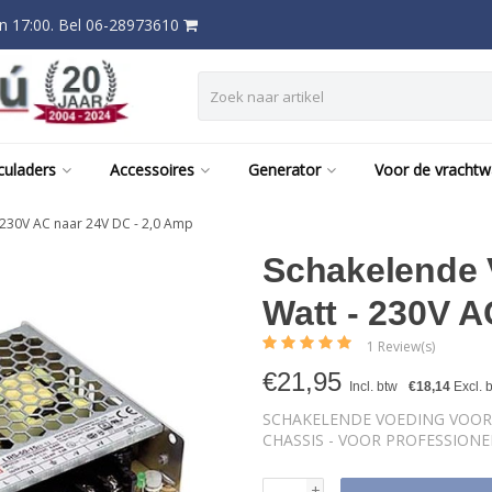
 17:00. Bel 06-28973610
culaders
Accessoires
Generator
Voor de vracht
230V AC naar 24V DC - 2,0 Amp
Schakelende 
Watt - 230V A
1 Review(s)
€
21,95
Incl. btw
€18,14
Excl. 
SCHAKELENDE VOEDING VOOR I
CHASSIS - VOOR PROFESSION
+