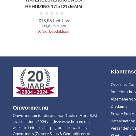
BEHUIZING 171x121x55MM
€16,95 Incl. btw
€14,01 Excl. btw
Niet beschikbaar
Klantense
Over ons, Con
Routebeschrijv
Algemene Voo
Disclaimer
Omvormer.nu
Privacy Policy
Omvormer.nú (onderdeel van Tools-n-More B.V.)
Betaalmethod
levert al sinds 2004 via deze webshop en onze
winkel in Leiden scherp geprijsde kwaliteits
Verzenden / V
Omvormers (Zuivere Sinus & Gemodificeerde
Klantenservice