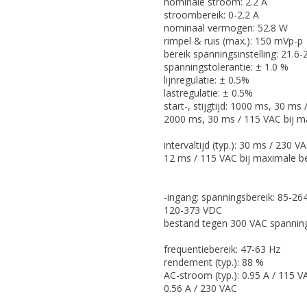
nominale stroom: 2.2 A
stroombereik: 0-2.2 A
nominaal vermogen: 52.8 W
rimpel & ruis (max.): 150 mVp-p
bereik spanningsinstelling: 21.6-
spanningstolerantie: ± 1.0 %
lijnregulatie: ± 0.5%
lastregulatie: ± 0.5%
start-, stijgtijd: 1000 ms, 30 ms
2000 ms, 30 ms / 115 VAC bij m
intervaltijd (typ.): 30 ms / 230 V
12 ms / 115 VAC bij maximale be
-ingang: spanningsbereik: 85-26
120-373 VDC
bestand tegen 300 VAC spannin
frequentiebereik: 47-63 Hz
rendement (typ.): 88 %
AC-stroom (typ.): 0.95 A / 115 V
0.56 A / 230 VAC