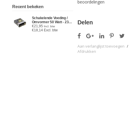
beoordelingen
Recent bekeken
Schakelende Voeding /
Delen
Omvormer 50 Watt - 230V
AC naar 24V DC - 2,0
€21,95
Incl. btw
Amp
€18,14 Excl. btw
Aan verlanglijst toevoegen
/
Afdrukken