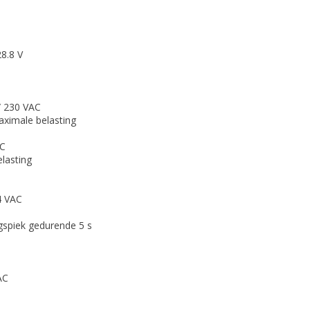
28.8 V
 / 230 VAC
aximale belasting
AC
lasting
4 VAC
gspiek gedurende 5 s
AC