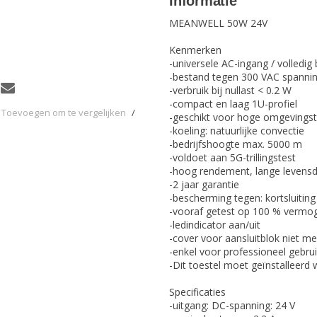
Informatie
MEANWELL 50W 24V
Kenmerken
-universele AC-ingang / volledig 
-bestand tegen 300 VAC spanni
-verbruik bij nullast < 0.2 W
-compact en laag 1U-profiel
Toevoegen om te vergelijken
/
-geschikt voor hoge omgevingst
-koeling: natuurlijke convectie
-bedrijfshoogte max. 5000 m
-voldoet aan 5G-trillingstest
-hoog rendement, lange levens
-2 jaar garantie
-bescherming tegen: kortsluiting
-vooraf getest op 100 % vermo
-ledindicator aan/uit
-cover voor aansluitblok niet m
-enkel voor professioneel gebru
-Dit toestel moet geïnstalleerd
Specificaties
-uitgang: DC-spanning: 24 V