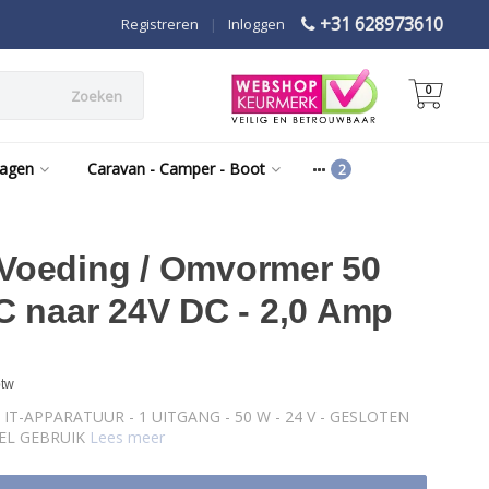
+31 628973610
Registreren
|
Inloggen
0
Zoeken
wagen
Caravan - Camper - Boot
Voeding / Omvormer 50
C naar 24V DC - 2,0 Amp
btw
T-APPARATUUR - 1 UITGANG - 50 W - 24 V - GESLOTEN
EEL GEBRUIK
Lees meer