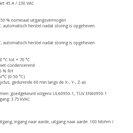
art 45 A / 230 VAC
0-150 % nominaal uitgangsvermogen
, automatisch herstel nadat storing is opgeheven
, automatisch herstel nadat storing is opgeheven
 °C tot + 70 °C
niet-condenserend
95 % RH
/°C (0-50 °C)
cyclus, gedurende 60 min langs de X-, Y-, Z-as
normen: goedgekeurd volgens UL60950-1, TÜV EN60950-1
tgang: 3.75 kVAC
uitgang, ingang naar aarde, uitgang naar aarde: 100 Mohm /