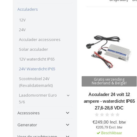
Acculaders
12V
24V
Acculader accessoires
Solar acculader
12V waterdicht IP65
24V Waterdicht IP65
Scootmobiel 24V
Gratis verzending
Nederland & Belgie!
(Revalidatiemarkt)
Acculader 24 volt 12
Laadomvormer Euro
ampere - waterdicht IP65
5/6
27,6-28,8 VDC
Accessoires
€249,00 Incl. btw
Generator
€205,79 Excl. btw
Beschikbaar
Voor de vrachtwagen