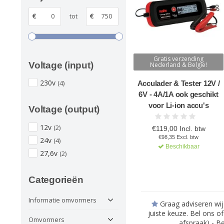
€
tot
€
Gratis verzending
Voltage (input)
Nederland & Belgie!
230v
(4)
Acculader & Tester 12V /
6V - 4A/1A ook geschikt
voor Li-ion accu's
Voltage (output)
12v
(2)
€119,00 Incl. btw
€98,35 Excl. btw
24v
(4)
Beschikbaar
27,6v
(2)
Categorieën
Informatie omvormers
Graag adviseren wij
juiste keuze. Bel ons o
Omvormers
afspraak) - B