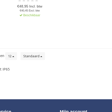
€48,95 Incl. btw
€40,45 Excl. btw
Beschikbaar
ten
12
Standaard
t IP65
rvice
Mijn account