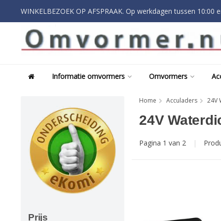
WINKELBEZOEK OP AFSPRAAK. Op werkdagen tussen 10:00 en
Informatie omvormers
Omvormers
Ac
Home
Acculaders
24V 
24V Waterdi
Pagina 1 van 2
|
Prod
Prijs