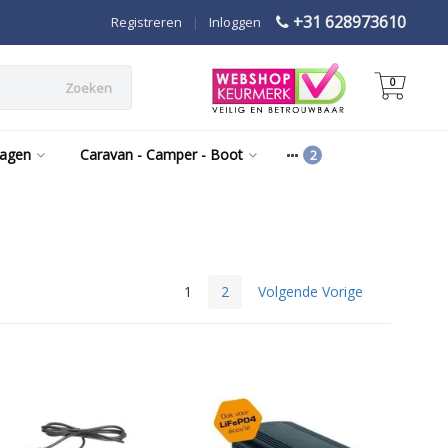
+31 628973610
Registreren
|
Inloggen
0
Zoeken
wagen
Caravan - Camper - Boot
1
2
Volgende Vorige