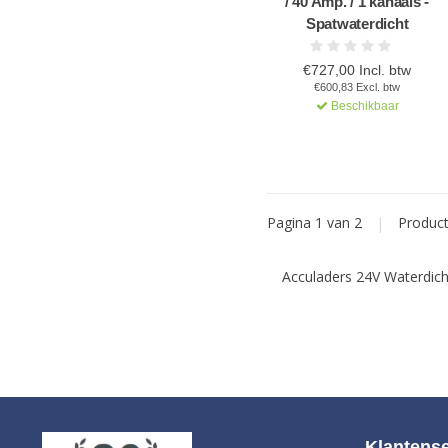
/ 40 Amp. / 1 kanaals -
Spatwaterdicht
€727,00 Incl. btw
€600,83 Excl. btw
Beschikbaar
Pagina 1 van 2
|
Produc
Acculaders 24V Waterdich
Klantense