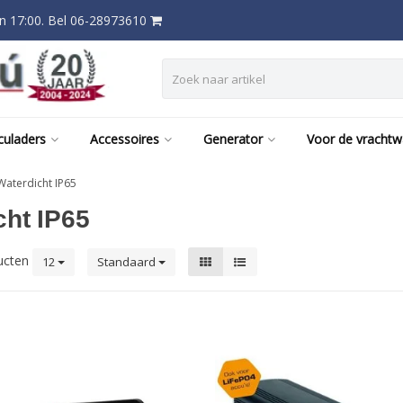
 17:00. Bel 06-28973610
culaders
Accessoires
Generator
Voor de vracht
Waterdicht IP65
cht IP65
ucten
12
Standaard