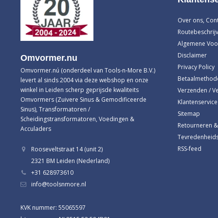
Over ons, Con
Routebeschrijv
Algemene Voo
Disclaimer
Omvormer.nu
Privacy Policy
Omvormer.nú (onderdeel van Tools-n-More B.V.)
Betaalmethod
levert al sinds 2004 via deze webshop en onze
winkel in Leiden scherp geprijsde kwaliteits
Verzenden / V
Omvormers (Zuivere Sinus & Gemodificeerde
Klantenservice
Sinus), Transformatoren /
Sitemap
Scheidingstransformatoren, Voedingen &
Retourneren &
Acculaders
Tevredenheids
RSS-feed
Rooseveltstraat 14 (unit 2)
2321 BM Leiden (Nederland)
+31 628973610
info@toolsnmore.nl
KVK nummer: 55065597