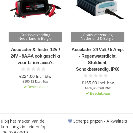
Gratis verzending
Gratis verzending
Nederland & Belgie!
Nederland & Belgie!
Acculader & Tester 12V /
Acculader 24 Volt / 5 Amp.
24V - 8A/4A ook geschikt
- Regenwaterdicht,
voor Li-ion accu's
Stofdicht,
Schokbestendig, IP66
€224,00 Incl. btw
€185,12 Excl. btw
€165,00 Incl. btw
Beschikbaar
€136,36 Excl. btw
Beschikbaar
 u bij het maken van de
Scherpe prijzen - A kwaliteit!
f kom langs in Leiden (op
el 06-28973610