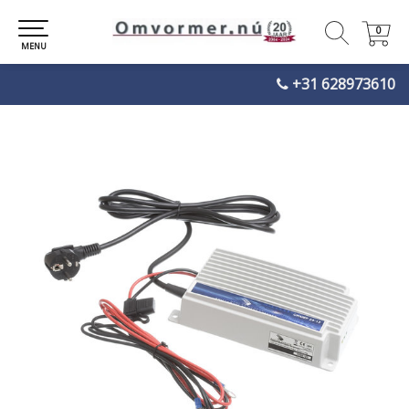
0
0
MENU
+31 628973610