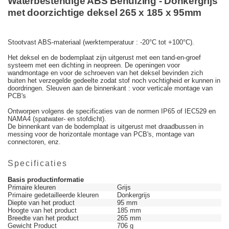
Waterbestendige ABS Behuizing - Donkergrijs
met doorzichtige deksel 265 x 185 x 95mm
Stootvast ABS-materiaal (werktemperatuur : -20°C tot +100°C).
Het deksel en de bodemplaat zijn uitgerust met een tand-en-groef
systeem met een dichting in neopreen. De openingen voor
wandmontage en voor de schroeven van het deksel bevinden zich
buiten het verzegelde gedeelte zodat stof noch vochtigheid er kunnen in
doordringen. Sleuven aan de binnenkant : voor verticale montage van
PCB's
Ontworpen volgens de specificaties van de normen IP65 of IEC529 en
NAMA4 (spatwater- en stofdicht).
De binnenkant van de bodemplaat is uitgerust met draadbussen in
messing voor de horizontale montage van PCB's, montage van
connectoren, enz.
Specificaties
Basis productinformatie
Primaire kleuren
Grijs
Primaire gedetailleerde kleuren
Donkergrijs
Diepte van het product
95 mm
Hoogte van het product
185 mm
Breedte van het product
265 mm
Gewicht Product
706 g