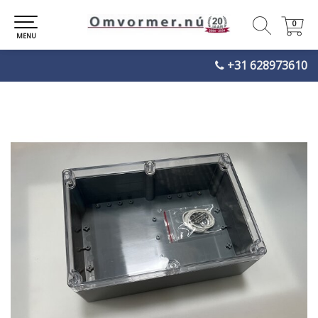
0
0
MENU
+31 628973610