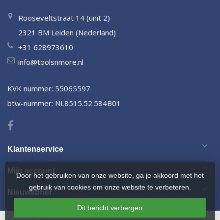
Rooseveltstraat 14 (unit 2)
2321 BM Leiden (Nederland)
+31 628973610
info@toolsnmore.nl
KVK nummer: 55065597
btw-nummer: NL8515.52.584B01
Klantenservice
Mijn account
Door het gebruiken van onze website, ga je akkoord met het
gebruik van cookies om onze website te verbeteren.
Nieuwsbrief
Dit bericht verbergen