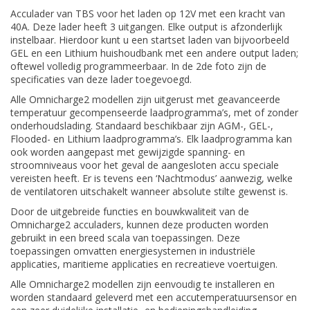
Acculader van TBS voor het laden op 12V met een kracht van
40A. Deze lader heeft 3 uitgangen. Elke output is afzonderlijk
instelbaar. Hierdoor kunt u een startset laden van bijvoorbeeld
GEL en een Lithium huishoudbank met een andere output laden;
oftewel volledig programmeerbaar. In de 2de foto zijn de
specificaties van deze lader toegevoegd.
Alle Omnicharge2 modellen zijn uitgerust met geavanceerde
temperatuur gecompenseerde laadprogramma’s, met of zonder
onderhoudslading. Standaard beschikbaar zijn AGM-, GEL-,
Flooded- en Lithium laadprogramma’s. Elk laadprogramma kan
ook worden aangepast met gewijzigde spanning- en
stroomniveaus voor het geval de aangesloten accu speciale
vereisten heeft. Er is tevens een ‘Nachtmodus’ aanwezig, welke
de ventilatoren uitschakelt wanneer absolute stilte gewenst is.
Door de uitgebreide functies en bouwkwaliteit van de
Omnicharge2 acculaders, kunnen deze producten worden
gebruikt in een breed scala van toepassingen. Deze
toepassingen omvatten energiesystemen in industriële
applicaties, maritieme applicaties en recreatieve voertuigen.
Alle Omnicharge2 modellen zijn eenvoudig te installeren en
worden standaard geleverd met een accutemperatuursensor en