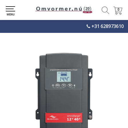
0
0
MENU
+31 628973610