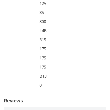
Voltage (V)
12V
Capaciteit Ah/20h
85
CCA EN (A)
800
Box type
L4B
Lengte (mm)
315
Breedte (mm)
175
Hoogte (mm)
175
Hoogte polen (mm)
175
Bodembevestiging
B13
Layout
0
Reviews