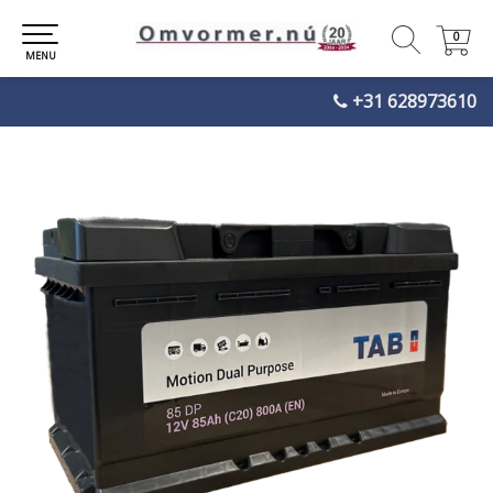
0
0
MENU
+31 628973610