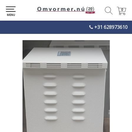
0
0
MENU
+31 628973610