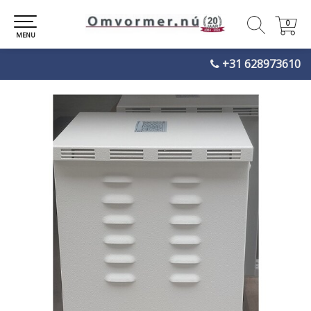
0
0
MENU
+31 628973610