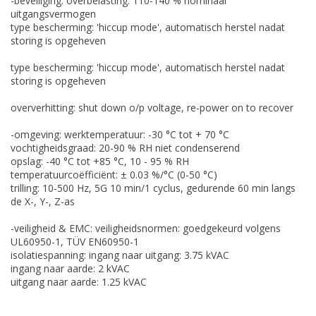
-beveiliging: overbelasting: 110-140 % nominaal
uitgangsvermogen
type bescherming: 'hiccup mode', automatisch herstel nadat
storing is opgeheven
type bescherming: 'hiccup mode', automatisch herstel nadat
storing is opgeheven
oververhitting: shut down o/p voltage, re-power on to recover
-omgeving: werktemperatuur: -30 °C tot + 70 °C
vochtigheidsgraad: 20-90 % RH niet condenserend
opslag: -40 °C tot +85 °C, 10 - 95 % RH
temperatuurcoëfficiënt: ± 0.03 %/°C (0-50 °C)
trilling: 10-500 Hz, 5G 10 min/1 cyclus, gedurende 60 min langs
de X-, Y-, Z-as
-veiligheid & EMC: veiligheidsnormen: goedgekeurd volgens
UL60950-1, TÜV EN60950-1
isolatiespanning: ingang naar uitgang: 3.75 kVAC
ingang naar aarde: 2 kVAC
uitgang naar aarde: 1.25 kVAC