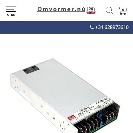
0
0
MENU
+31 628973610