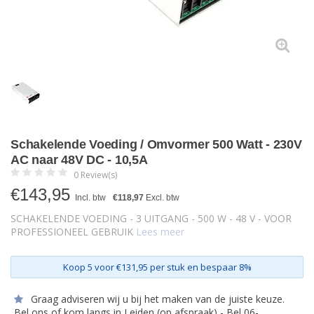
Schakelende Voeding / Omvormer 500 Watt - 230V
AC naar 48V DC - 10,5A
0 Review(s)
€
143,95
Incl. btw
€118,97
Excl. btw
SCHAKELENDE VOEDING - 3 UITGANG - 500 W - 48 V - VOOR
PROFESSIONEEL GEBRUIK
Lees meer
Koop 5 voor €131,95 per stuk en bespaar 8%
Graag adviseren wij u bij het maken van de juiste keuze.
Bel ons of kom langs in Leiden (op afspraak) - Bel 06-