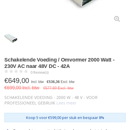
Schakelende Voeding / Omvormer 2000 Watt -
230V AC naar 48V DC - 42A
0 Review(s)
€
649,00
Incl. btw
€536,36
Excl. btw
€699,00 Incl. btw
€577,69 Excl. btw
SCHAKELENDE VOEDING - 2000 W - 48 V - VOOR
PROFESSIONEEL GEBRUIK
Lees meer
Koop 5 voor €599,00 per stuk en bespaar 8%