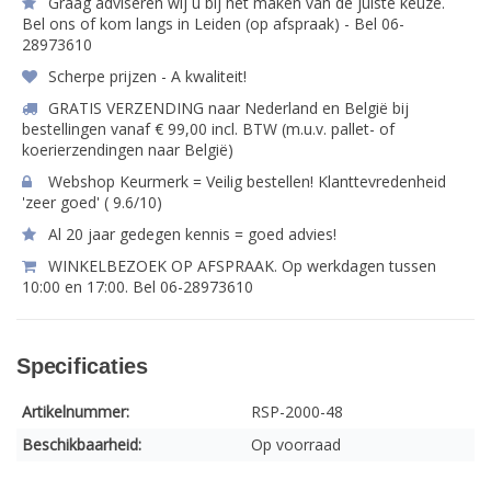
Graag adviseren wij u bij het maken van de juiste keuze.
Bel ons of kom langs in Leiden (op afspraak) - Bel 06-
28973610
Scherpe prijzen - A kwaliteit!
GRATIS VERZENDING naar Nederland en België bij
bestellingen vanaf € 99,00 incl. BTW (m.u.v. pallet- of
koerierzendingen naar België)
Webshop Keurmerk = Veilig bestellen! Klanttevredenheid
'zeer goed' ( 9.6/10)
Al 20 jaar gedegen kennis = goed advies!
WINKELBEZOEK OP AFSPRAAK. Op werkdagen tussen
10:00 en 17:00. Bel 06-28973610
Specificaties
Artikelnummer:
RSP-2000-48
Beschikbaarheid:
Op voorraad