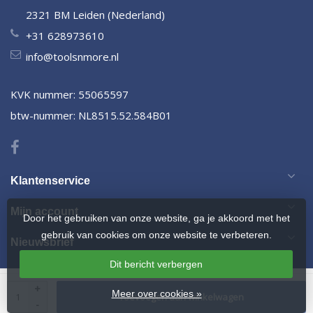
2321 BM Leiden (Nederland)
+31 628973610
info@toolsnmore.nl
KVK nummer: 55065597
btw-nummer: NL8515.52.584B01
Klantenservice
Mijn account
Door het gebruiken van onze website, ga je akkoord met het
gebruik van cookies om onze website te verbeteren.
Nieuwsbrief
Dit bericht verbergen
© Copyright 2026 Omvormer.nu
- Powered by
webshop-service.nl
-
+
Meer over cookies »
Toevoegen aan winkelwagen
Design by Frontlabel
-