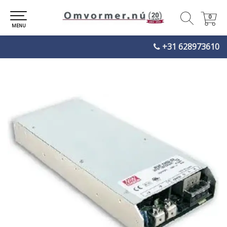
0
0
MENU
+31 628973610