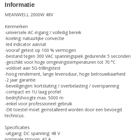
Informatie
MEANWELL 2000W 48V
Kenmerken
-universele AC-ingang / volledig bereik
-koeling: natuurlijke convectie
-led indicator aan/uit
-vooraf getest op 100 % vermogen
-bestand tegen 300 VAC spanningspiek gedurende 5 seconden
-geschikt voor hoge omgevingstemperaturen tot 70 °C
-voldoet aan 5G-trillingstest
-hoog rendement, lange levensduur, hoge betrouwbaarheid
-2 jaar garantie
-beveiligingen: kortsluiting / overbelasting / overspanning
-compact en 1U laag profiel
-bedrijfshoogte max. 5000 m
-enkel voor professioneel gebruik
-Dit toestel moet geïnstalleerd worden door een bevoegd
technicus.
Specificaties
-uitgang: DC spanning: 48 V
nominale stroom: 42 A