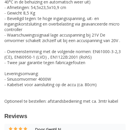
40°C in de behuizing en automatisch weer uit)
- Afmetingen: 54,5x23,5x10,9 cm
- Gewicht 8,5 Kg
- Beveiligd tegen: te hoge ingangsspanning, uit- en
ingangskorstsluiting en overbelasting via geavanceerde micro
controller
- Waarschuwingssignaal lage accuspanning bij 21V De
omvormer schakelt zichzelf uit bij een accuspanning van 20V .
- Overeenstemming met de volgende normen: EN61000-3-2,3
(CE), EN60950-1 (LVD) , EN1122B:2001 (RohS)
- Twee jaar garantie tegen fabricagefouten
Leveringsomvang:
- Sinusomvormer 4000W
- Kabelset voor aansluiting op de accu (ca. 80cm)
Optioneel te bestellen: afstandsbediening met ca. 3mtr kabel
Reviews
Door Gentil N.