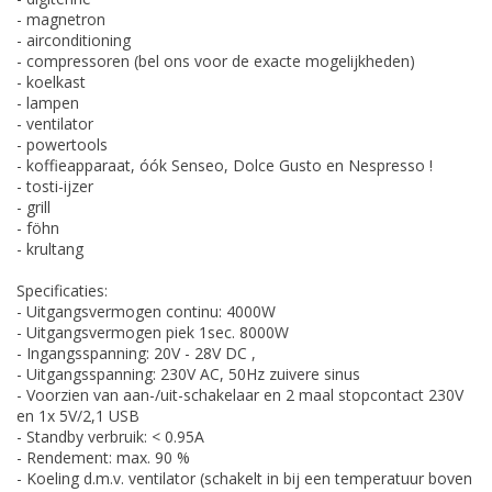
- magnetron
- airconditioning
- compressoren (bel ons voor de exacte mogelijkheden)
- koelkast
- lampen
- ventilator
- powertools
- koffieapparaat, óók Senseo, Dolce Gusto en Nespresso !
- tosti-ijzer
- grill
- föhn
- krultang
Specificaties:
- Uitgangsvermogen continu: 4000W
- Uitgangsvermogen piek 1sec. 8000W
- Ingangsspanning: 20V - 28V DC ,
- Uitgangsspanning: 230V AC, 50Hz zuivere sinus
- Voorzien van aan-/uit-schakelaar en 2 maal stopcontact 230V
en 1x 5V/2,1 USB
- Standby verbruik: < 0.95A
- Rendement: max. 90 %
- Koeling d.m.v. ventilator (schakelt in bij een temperatuur boven