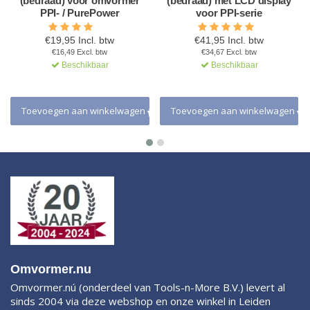
(bedraad) voor omvormer
(bedraad) met LCD display
PPI- / PurePower
voor PPI-serie
€19,95 Incl. btw
€41,95 Incl. btw
€16,49 Excl. btw
€34,67 Excl. btw
Beschikbaar
Beschikbaar
Toevoegen aan winkelwagen
Toevoegen aan winkelwagen
Omvormer.nu
Omvormer.nú (onderdeel van Tools-n-More B.V.) levert al
sinds 2004 via deze webshop en onze winkel in Leiden