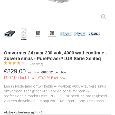
Omvormer 24 naar 230 volt, 4000 watt continue -
Zuivere sinus - PurePowerPLUS Serie Xenteq
1 Review(s)
€
829,00
Incl. btw
€685,12
Excl. btw
€907,00 Incl. btw
€749,59 Excl. btw
Een in Nederland ontwikkelde A-kwaliteit 4000W zuivere sinus
omvormer, zeer geschikte voor de consumenten &
professionele markt! Deze 'PLUS' SERIE heeft de mogelijkheid
van een downloadbare app voor uw smartphone.
Lees meer
Afstandsbediening PPR1: