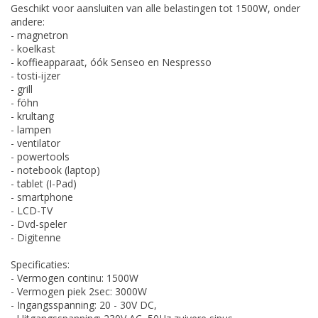
Geschikt voor aansluiten van alle belastingen tot 1500W, onder
andere:
- magnetron
- koelkast
- koffieapparaat, óók Senseo en Nespresso
- tosti-ijzer
- grill
- föhn
- krultang
- lampen
- ventilator
- powertools
- notebook (laptop)
- tablet (I-Pad)
- smartphone
- LCD-TV
- Dvd-speler
- Digitenne
Specificaties:
- Vermogen continu: 1500W
- Vermogen piek 2sec: 3000W
- Ingangsspanning: 20 - 30V DC,