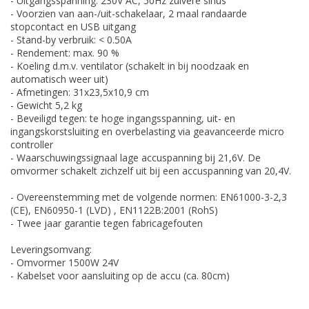
- Uitgangsspanning: 230V AC, 50Hz zuivere sinus
- Voorzien van aan-/uit-schakelaar, 2 maal randaarde
stopcontact en USB uitgang
- Stand-by verbruik: < 0.50A
- Rendement: max. 90 %
- Koeling d.m.v. ventilator (schakelt in bij noodzaak en
automatisch weer uit)
- Afmetingen: 31x23,5x10,9 cm
- Gewicht 5,2 kg
- Beveiligd tegen: te hoge ingangsspanning, uit- en
ingangskorstsluiting en overbelasting via geavanceerde micro
controller
- Waarschuwingssignaal lage accuspanning bij 21,6V. De
omvormer schakelt zichzelf uit bij een accuspanning van 20,4V.
- Overeenstemming met de volgende normen: EN61000-3-2,3
(CE), EN60950-1 (LVD) , EN1122B:2001 (RohS)
- Twee jaar garantie tegen fabricagefouten
Leveringsomvang:
- Omvormer 1500W 24V
- Kabelset voor aansluiting op de accu (ca. 80cm)