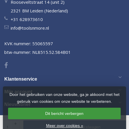
Rooseveltstraat 14 (unit 2)
2321 BM Leiden (Nederland)
+31 628973610
info@toolsnmore.nl
KVK nummer: 55065597
btw-nummer: NL8515.52.584B01
Klantenservice
Mijn account
Door het gebruiken van onze website, ga je akkoord met het
gebruik van cookies om onze website te verbeteren.
Nieuwsbrief
Dit bericht verbergen
© Copyright 2026 Omvormer.nu
- Powered by
webshop-service.nl
-
+
Meer over cookies »
Toevoegen aan winkelwagen
Design by Frontlabel