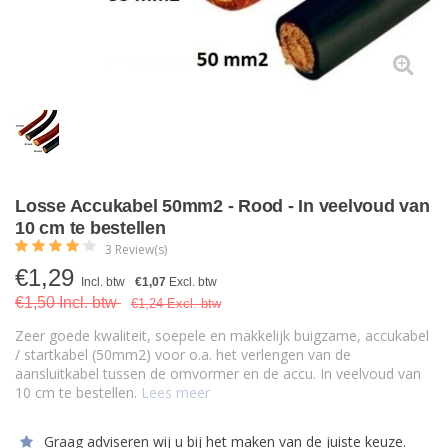
Losse Accukabel 50mm2 - Rood - In veelvoud van
10 cm te bestellen
3 Review(s)
€
1,29
Incl. btw
€1,07
Excl. btw
€1,50 Incl. btw
€1,24 Excl. btw
Zeer goede kwaliteit, soepele en makkelijk buigzame, accukabel
/ startkabel (50mm2) voor o.a. het verlengen van de
aansluitkabel tussen de omvormer en de accu. In veelvoud van
10 cm te bestellen.
Lees meer
Graag adviseren wij u bij het maken van de juiste keuze.