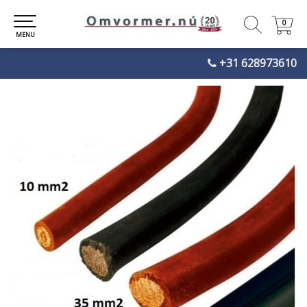
0
0
MENU
+31 628973610