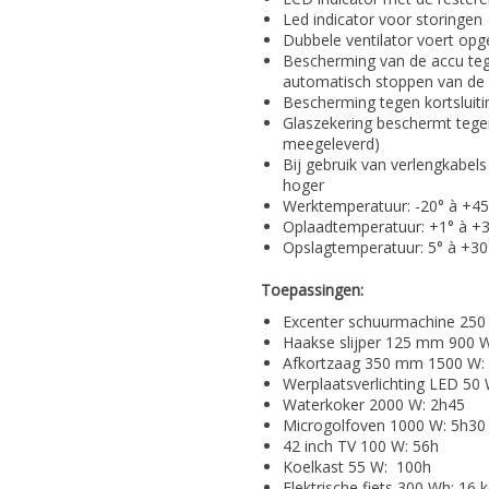
Led indicator voor storingen
Dubbele ventilator voert op
Bescherming van de accu teg
automatisch stoppen van de 
Bescherming tegen kortsluitin
Glaszekering beschermt tegen
meegeleverd)
Bij gebruik van verlengkabel
hoger
Werktemperatuur: -20° à +4
Oplaadtemperatuur: +1° à +
Opslagtemperatuur: 5° à +30
Toepassingen:
Excenter schuurmachine 250
Haakse slijper 125 mm 900 
Afkortzaag 350 mm 1500 W:
Werplaatsverlichting LED 50
Waterkoker 2000 W: 2h45
Microgolfoven 1000 W: 5h30
42 inch TV 100 W: 56h
Koelkast 55 W: 100h
Elektrische fiets 300 Wh: 16 