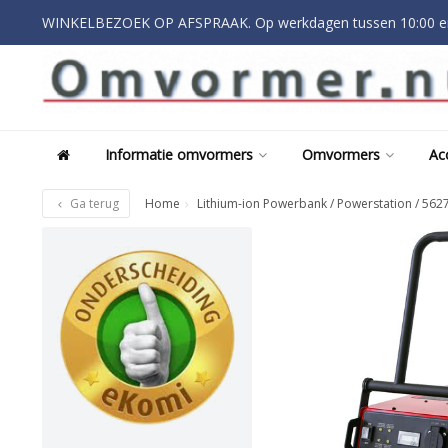
WINKELBEZOEK OP AFSPRAAK. Op werkdagen tussen 10:00 en
Informatie omvormers
Omvormers
Ac
Ga terug
Home
Lithium-ion Powerbank / Powerstation / 562