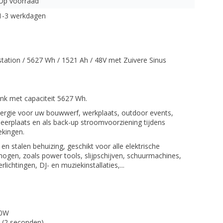
Op voorraad
1-3 werkdagen
tation / 5627 Wh / 1521 Ah / 48V met Zuivere Sinus
nk met capaciteit 5627 Wh.
energie voor uw bouwwerf, werkplaats, outdoor events,
erplaats en als back-up stroomvoorziening tijdens
kingen.
en stalen behuizing, geschikt voor alle elektrische
gen, zoals power tools, slijpschijven, schuurmachines,
ichtingen, DJ- en muziekinstallaties,...
00W
 (2 seconden)