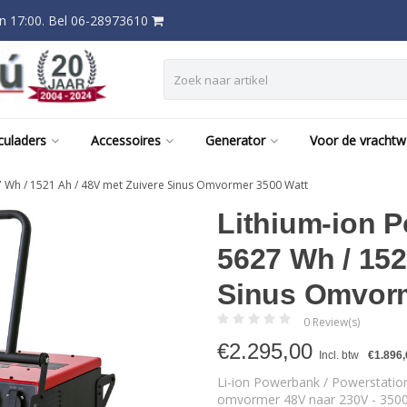
 17:00. Bel 06-28973610
culaders
Accessoires
Generator
Voor de vracht
7 Wh / 1521 Ah / 48V met Zuivere Sinus Omvormer 3500 Watt
Lithium-ion P
5627 Wh / 152
Sinus Omvorm
0 Review(s)
€
2.295,00
Incl. btw
€1.896,
Li-ion Powerbank / Powerstatio
omvormer 48V naar 230V - 3500W