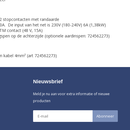
 2 stopcontacten met randaarde
0A. De input van het net is 230V (180-240V) 6A (1,38kW)
TM contact (48 V, 15A)
gspen op de achterzijde (optionele aardinspen: 724562273)
m kabel 4mm² (art 724562273)
Nieuwsbrief
Meld je nu aan voor extra informatie of nieuwe
producten
Abonneer