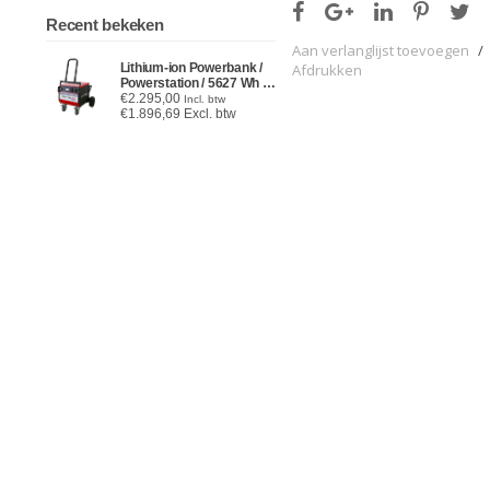
Recent bekeken
Aan verlanglijst toevoegen
/
Afdrukken
Lithium-ion Powerbank /
Powerstation / 5627 Wh /
1521 Ah / 48V met
€2.295,00
Incl. btw
Zuivere Sinus Omvormer
€1.896,69 Excl. btw
3500 Watt