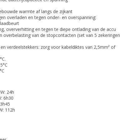
gebouwde warmte af langs de zijkant
en overladen en tegen onder- en overspanning:
laadbeurt
g, oververhitting en tegen te diepe ontlading van de accu
 overbelasting van de stopcontacten (set van 5 zekeringen
s en verdeelstekkers: zorg voor kabeldiktes van 2,5mm² of
5°C.
35°C
°C
 W: 24h
W: 6h30
 3h45
 W: 112h
keer