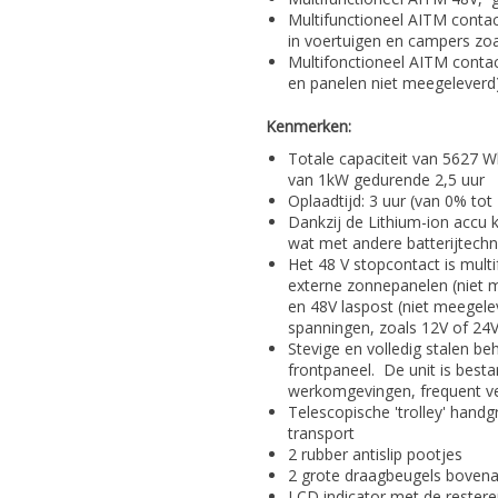
Multifunctioneel AITM contac
in voertuigen en campers zoal
Multifonctioneel AITM contac
en panelen niet meegeleverd
Kenmerken:
Totale capaciteit van 5627 Wh
van 1kW gedurende 2,5 uur
Oplaadtijd: 3 uur (van 0% to
Dankzij de Lithium-ion accu 
wat met andere batterijtechn
Het 48 V stopcontact is multi
externe zonnepanelen (niet m
en 48V laspost (niet meegele
spanningen, zoals 12V of 24V
Stevige en volledig stalen 
frontpaneel. De unit is best
werkomgevingen, frequent ve
Telescopische 'trolley' hand
transport
2 rubber antislip pootjes
2 grote draagbeugels boven
LCD indicator met de restere