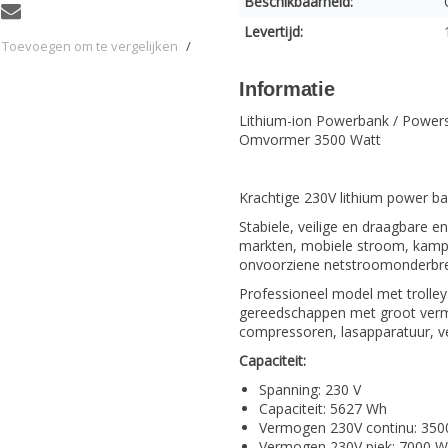
Beschikbaarheid:
Levertijd:
Toevoegen om te vergelijken
/
Informatie
Lithium-ion Powerbank / Powers
Omvormer 3500 Watt
Krachtige 230V lithium power ba
Stabiele, veilige en draagbare 
markten, mobiele stroom, kampe
onvoorziene netstroomonderbre
Professioneel model met trolley 
gereedschappen met groot vermo
compressoren, lasapparatuur, verl
Capaciteit:
Spanning: 230 V
Capaciteit: 5627 Wh
Vermogen 230V continu: 35
Vermogen 230V piek: 7000 W