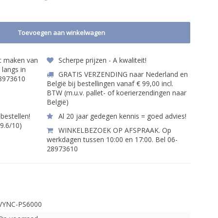
Toevoegen aan winkelwagen
et maken van
Scherpe prijzen - A kwaliteit!
 langs in
GRATIS VERZENDING naar Nederland en
28973610
België bij bestellingen vanaf € 99,00 incl.
BTW (m.u.v. pallet- of koerierzendingen naar
België)
bestellen!
Al 20 jaar gedegen kennis = goed advies!
 9.6/10)
WINKELBEZOEK OP AFSPRAAK. Op
werkdagen tussen 10:00 en 17:00. Bel 06-
28973610
VYNC-PS6000