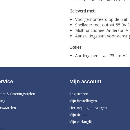
Geleverd met:
Voorgemonteerd op de unit:
Snellader met output 55,9V 3
Multifunctioneel Anderson AI
Aansluitingspunt voor aardin
Opties:
Aardingspen staal 75 cm +4 
rvice
Mijn account
tact & Openingstijden
Registreren
ing
Mijn bestellingen
rwaarden
Herroeping aanvragen
Mijn tickets
Mijn verlanglijst
en