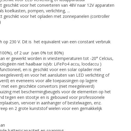
t geschikt voor het converteren van 48V naar 12V apparaten
s koelkasten, pompen, verlichting, ...
t geschikt voor het opladen met zonnepanelen (controller
)
 op 230 V. Dit is het equivalent van een constant verbruik
t 100%), of 2 uur (van 0% tot 80%)
kan er gewerkt worden in vriestemperaturen tot -20° Celcius,
ologieën niet haalbaar is(vb: LiFePo4 accu, loodaccu )
functioneel, en is geschikt voor een solar oplader met
eegeleverd) en voor het aansluiten van LED verlichting of
verd) en eveneens voor alle toepassingen op lagere
 met een geschikte convertors (niet meegeleverd)
behuizing met beschermingbeugels voor de elementen op het
and tegen een stootje en is gebouwd voor professionele
rplaatsen, vervoer in aanhanger of bestelwagen, enz.
greep en 2 grote kunststof wielen voor een gemakkelijk
aan
nde batterijcapaciteit en spanning