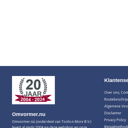
Klantense
Over ons, Con
Routebeschrijv
Algemene Voo
Disclaimer
Omvormer.nu
Privacy Policy
Omvormer.nú (onderdeel van Tools-n-More B.V.)
Betaalmethod
levert al sinds 2004 via deze webshop en onze