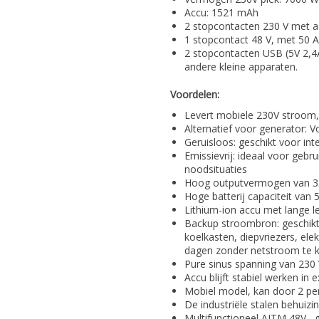
Accu: 1521 mAh
2 stopcontacten 230 V met aa
1 stopcontact 48 V, met 50 A
2 stopcontacten USB (5V 2,
andere kleine apparaten.
Voordelen:
Levert mobiele 230V stroom,
Alternatief voor generator: V
Geruisloos: geschikt voor int
Emissievrij: ideaal voor geb
noodsituaties
Hoog outputvermogen van 35
Hoge batterij capaciteit van 
Lithium-ion accu met lange l
Backup stroombron: geschikt 
koelkasten, diepvriezers, el
dagen zonder netstroom te 
Pure sinus spanning van 230 
Accu blijft stabiel werken in
Mobiel model, kan door 2 pe
De industriële stalen behuiz
Multifunctioneel AITM 48V, g