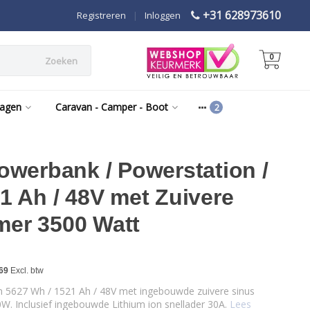
+31 628973610
Registreren
|
Inloggen
0
Zoeken
wagen
Caravan - Camper - Boot
owerbank / Powerstation /
1 Ah / 48V met Zuivere
er 3500 Watt
69
Excl. btw
n 5627 Wh / 1521 Ah / 48V met ingebouwde zuivere sinus
. Inclusief ingebouwde Lithium ion snellader 30A.
Lees