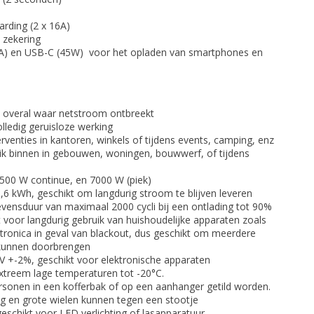
rding (2 x 16A)
 zekering
4A) en USB-C (45W) voor het opladen van smartphones en
 overal waar netstroom ontbreekt
olledig geruisloze werking
erventies in kantoren, winkels of tijdens events, camping, enz
ruik binnen in gebouwen, woningen, bouwwerf, of tijdens
00 W continue, en 7000 W (piek)
5,6 kWh, geschikt om langdurig stroom te blijven leveren
evensduur van maximaal 2000 cycli bij een ontlading tot 90%
voor langdurig gebruik van huishoudelijke apparaten zoals
ektronica in geval van blackout, dus geschikt om meerdere
kunnen doorbrengen
V +-2%, geschikt voor elektronische apparaten
 extreem lage temperaturen tot -20°C.
rsonen in een kofferbak of op een aanhanger getild worden.
ing en grote wielen kunnen tegen een stootje
eschikt voor LED verlichting of lasapparatuur