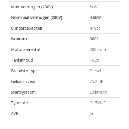
Max. vermogen (230V)
5kW
Nominaal vermogen (230V)
4.6kW
Cilindercapaciteit
418cc
Isonorm
9001
Motortoerental
3000 rpm
Tankinhoud
16Ltr
Brandstoftype
Diesel
Geluidsniveau
75.2 dB
Startsysteem
Elektrisch
Type olie
O15W40
AVR
Ja