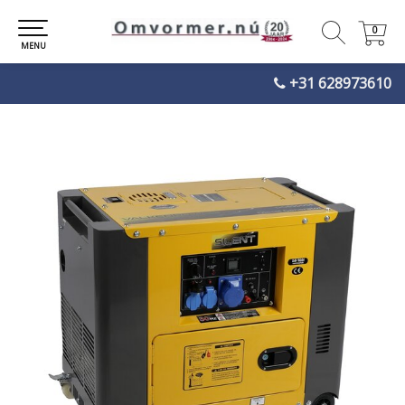
0
0
MENU
+31 628973610