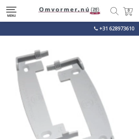
0
0
MENU
+31 628973610