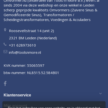
Omvormer.nú (onderdeel van Tools-n-More B.V.) levert al
sinds 2004 via deze webshop en onze winkel in Leiden
scherp geprijsde kwaliteits Omvormers (Zuivere Sinus &
Gemodificeerde Sinus), Transformatoren /
Scheidingstransformatoren, Voedingen & Acculaders
Rooseveltstraat 14 (unit 2)
2321 BM Leiden (Nederland)
+31 628973610
info@toolsnmore.nl
KVK nummer: 55065597
btw-nummer: NL8515.52.584B01
Klantenservice
Mijn account