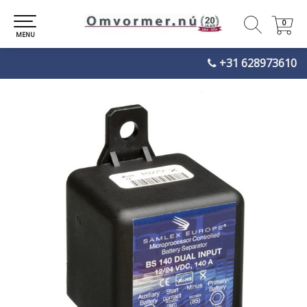
0
0
MENU
+31 628973610