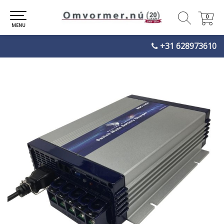
0
0
MENU
+31 628973610