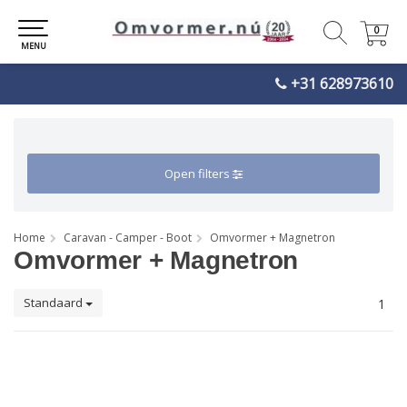
0
0
MENU
+31 628973610
Open filters
Home
Caravan - Camper - Boot
Omvormer + Magnetron
Omvormer + Magnetron
Standaard
1