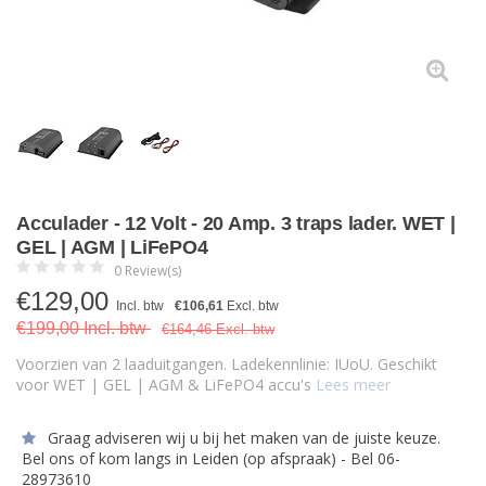
Acculader - 12 Volt - 20 Amp. 3 traps lader. WET |
GEL | AGM | LiFePO4
0 Review(s)
€
129,00
Incl. btw
€106,61
Excl. btw
€199,00 Incl. btw
€164,46 Excl. btw
Voorzien van 2 laaduitgangen. Ladekennlinie: IUoU. Geschikt
voor WET | GEL | AGM & LiFePO4 accu's
Lees meer
Graag adviseren wij u bij het maken van de juiste keuze.
Bel ons of kom langs in Leiden (op afspraak) - Bel 06-
28973610