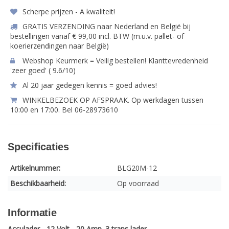
Scherpe prijzen - A kwaliteit!
GRATIS VERZENDING naar Nederland en België bij
bestellingen vanaf € 99,00 incl. BTW (m.u.v. pallet- of
koerierzendingen naar België)
Webshop Keurmerk = Veilig bestellen! Klanttevredenheid
'zeer goed' ( 9.6/10)
Al 20 jaar gedegen kennis = goed advies!
WINKELBEZOEK OP AFSPRAAK. Op werkdagen tussen
10:00 en 17:00. Bel 06-28973610
Specificaties
Artikelnummer:
BLG20M-12
Beschikbaarheid:
Op voorraad
Informatie
Acculader - 12 Volt - 20 Amp. 3 traps lader.