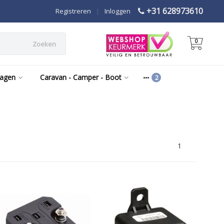
+31 628973610
Registreren
|
Inloggen
0
Zoeken
wagen
Caravan - Camper - Boot
1