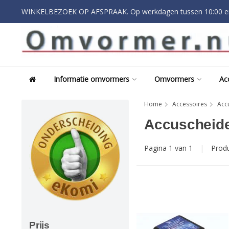
WINKELBEZOEK OP AFSPRAAK. Op werkdagen tussen 10:00 en
Informatie omvormers
Omvormers
Ac
Home
Accessoires
Acc
Accuscheide
Pagina 1 van 1
|
Prod
Prijs