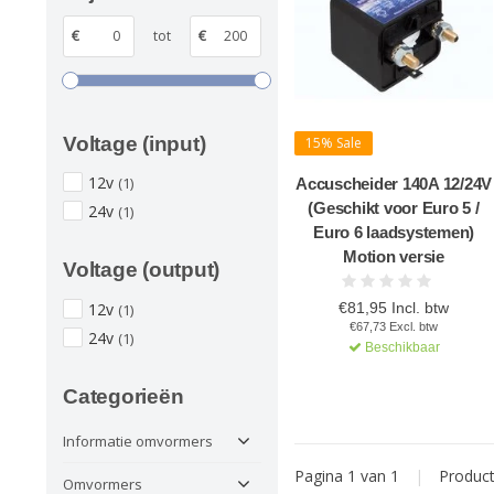
€
tot
€
Voltage (input)
15% Sale
12v
(1)
Accuscheider 140A 12/24V
(Geschikt voor Euro 5 /
24v
(1)
Euro 6 laadsystemen)
Motion versie
Voltage (output)
€81,95 Incl. btw
12v
(1)
€67,73 Excl. btw
24v
(1)
Beschikbaar
Categorieën
Informatie omvormers
Pagina 1 van 1
|
Produc
Omvormers