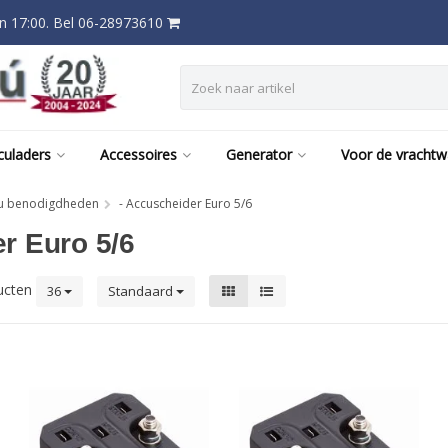
 17:00. Bel 06-28973610
culaders
Accessoires
Generator
Voor de vracht
u benodigdheden
- Accuscheider Euro 5/6
r Euro 5/6
ucten
36
Standaard