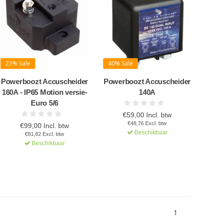
23% Sale
40% Sale
Powerboozt Accuscheider
Powerboozt Accuscheider
160A - IP65 Motion versie-
140A
Euro 5/6
€59,00 Incl. btw
€48,76 Excl. btw
€99,00 Incl. btw
Beschikbaar
€81,82 Excl. btw
Beschikbaar
1