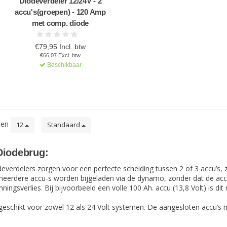
Diodeverdeler 12/24V - 2
accu's(groepen) - 120 Amp
met comp. diode
€79,95 Incl. btw
€66,07 Excl. btw
Beschikbaar
ten
12
Standaard
Diodebrug:
erdelers zorgen voor een perfecte scheiding tussen 2 of 3 accu’s, 
meerdere accu-s worden bijgeladen via de dynamo, zonder dat de accu’
ngsverlies. Bij bijvoorbeeld een volle 100 Ah. accu (13,8 Volt) is dit 
geschikt voor zowel 12 als 24 Volt systemen. De aangesloten accu’s mo