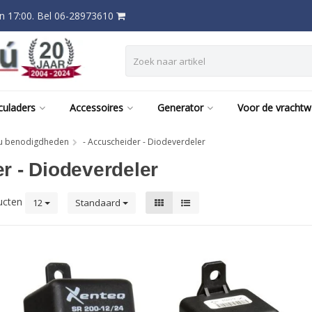
 17:00. Bel 06-28973610
culaders
Accessoires
Generator
Voor de vracht
u benodigdheden
- Accuscheider - Diodeverdeler
r - Diodeverdeler
ucten
12
Standaard