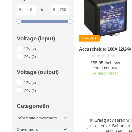
€
tot
€
Voltage (input)
14% Sale
12v
(2)
Accuscheider 100A 12/24V
24v
(2)
€55,95 Incl. btw
€46,24 Excl. btw
Voltage (output)
Beschikbaar
12v
(2)
24v
(2)
Categorieën
Informatie omvormers
Graag adviseren wij
juiste keuze. Bel ons o
Omvormers
afspraak) - B