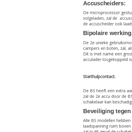
Accuscheiders:
De microprocessor gestuur
volgeladen, zal de accus
de accuscheider ook laad
Bipolaire werking
De 2e unieke gebruiksmog
campers en boten, zal, a
Dit is met name een groot 
acculader losgekoppeld is
Starthulpcontact.
De BS heeft een extra aans
zal de 2e accu door de BS
schakelaar kan beschadige
Beveiliging tegen
Alle BS modellen hebben e
laadspanning ruim boven 
zal in dit geval de scha