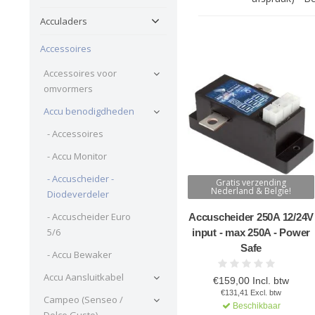
Acculaders
Accessoires
Accessoires voor
omvormers
Accu benodigdheden
- Accessoires
- Accu Monitor
- Accuscheider -
Gratis verzending
Nederland & Belgie!
Diodeverdeler
- Accuscheider Euro
Accuscheider 250A 12/24V
5/6
input - max 250A - Power
Safe
- Accu Bewaker
Accu Aansluitkabel
€159,00 Incl. btw
€131,41 Excl. btw
Campeo (Senseo /
Beschikbaar
Dolce Gusto)