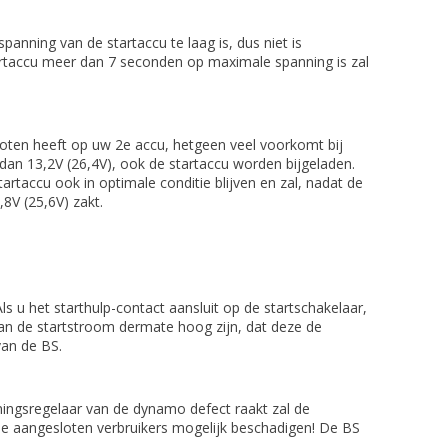
nning van de startaccu te laag is, dus niet is
tartaccu meer dan 7 seconden op maximale spanning is zal
loten heeft op uw 2e accu, hetgeen veel voorkomt bij
an 13,2V (26,4V), ook de startaccu worden bijgeladen.
tartaccu ook in optimale conditie blijven en zal, nadat de
8V (25,6V) zakt.
ls u het starthulp-contact aansluit op de startschakelaar,
kan de startstroom dermate hoog zijn, dat deze de
van de BS.
nningsregelaar van de dynamo defect raakt zal de
de aangesloten verbruikers mogelijk beschadigen! De BS