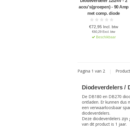
Diodeverdeler 12/24V - 2
accu's(groepen) - 90 Amp
met comp. diode
€72,95 Incl. btw
€60,29 Excl. btw
Beschikbaar
Pagina 1 van 2
|
Produc
Diodeverdelers / 
De DB180 en DB270 diodev
ontladen. Er kunnen dus 
een verwaarloosbaar spanni
diodeverdelers.
Deze diodeverdelers zijn 
van dit product is 1 jaar.