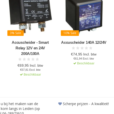
3% Sale
10% Sale
Accuscheider - Smart
Accuscheider 140A 12/24V
Relay 12V en 24V
200A/100A
€74,95 Incl. btw
€61,94 Excl. btw
Beschikbaar
€69,95 Incl. btw
€57,81 Excl. btw
Beschikbaar
 u bij het maken van de
Scherpe prijzen - A kwaliteit!
f kom langs in Leiden (op
el 06-28973610