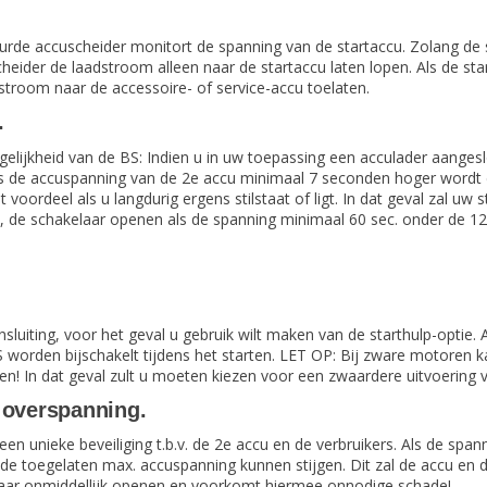
de accuscheider monitort de spanning van de startaccu. Zolang de spa
cheider de laadstroom alleen naar de startaccu laten lopen. Als de s
stroom naar de accessoire- of service-accu toelaten.
.
elijkheid van de BS: Indien u in uw toepassing een acculader aanges
ls de accuspanning van de 2e accu minimaal 7 seconden hoger wordt d
voordeel als u langdurig ergens stilstaat of ligt. In dat geval zal uw s
, de schakelaar openen als de spanning minimaal 60 sec. onder de 12,
luiting, voor het geval u gebruik wilt maken van de starthulp-optie. A
 worden bijschakelt tijdens het starten. LET OP: Bij zware motoren 
n! In dat geval zult u moeten kiezen voor een zwaardere uitvoering 
 overspanning.
en unieke beveiliging t.b.v. de 2e accu en de verbruikers. Als de spa
de toegelaten max. accuspanning kunnen stijgen. Dit zal de accu en 
kelaar onmiddellijk openen en voorkomt hiermee onnodige schade!