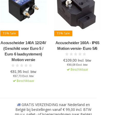
15% Sale
15% Sale
Accuscheider 140A 12/24V
Accuscheider 160A - IP65
(Geschikt voor Euro 5 /
Motion versie- Euro 5/6
Euro 6 laadsystemen)
Motion versie
€109,00 Incl. btw
€90,08 Excl. btw
Beschikbaar
€81,95 Incl. btw
€67,73 Excl. btw
Beschikbaar
GRATIS VERZENDING naar Nederland en
België bij bestellingen vanaf € 99,00 incl. BTW
(m.u.v. pallet- of koerierzendingen naar België)