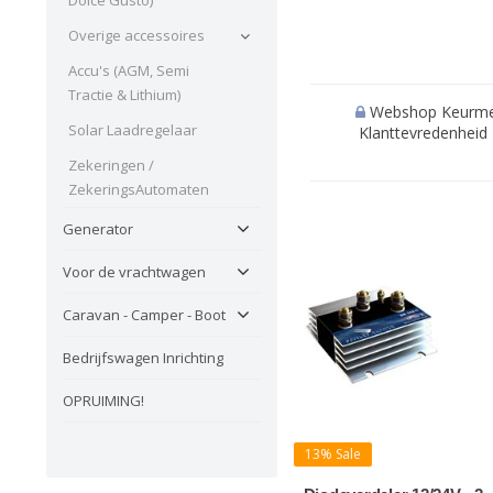
Overige accessoires
Accu's (AGM, Semi
Tractie & Lithium)
Webshop Keurmerk 
Solar Laadregelaar
Klanttevredenheid '
Zekeringen /
ZekeringsAutomaten
Generator
Voor de vrachtwagen
Caravan - Camper - Boot
Bedrijfswagen Inrichting
OPRUIMING!
13% Sale