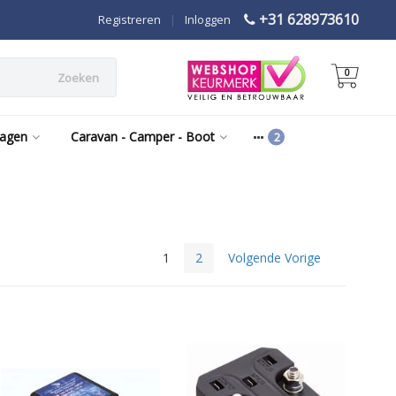
+31 628973610
Registreren
|
Inloggen
0
Zoeken
wagen
Caravan - Camper - Boot
1
2
Volgende Vorige