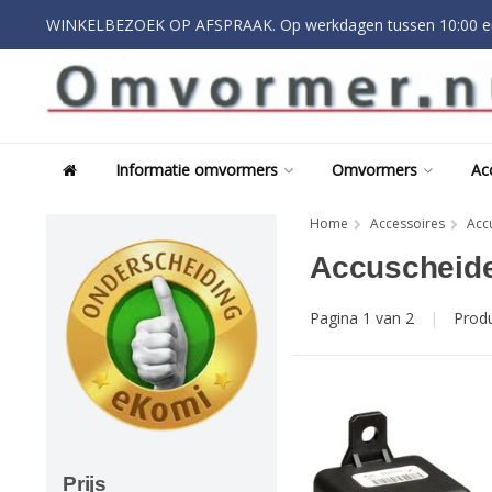
WINKELBEZOEK OP AFSPRAAK. Op werkdagen tussen 10:00 en
Informatie omvormers
Omvormers
Ac
Home
Accessoires
Acc
Accuscheide
Pagina 1 van 2
|
Prod
Prijs